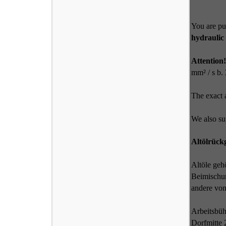
You are pur
hydrauli
Attention
mm² / s b.
The exact 
We also sup
Altölrück
Altöle geh
Beimischun
andere von
Arbeitsbüh
Dorfmitte 