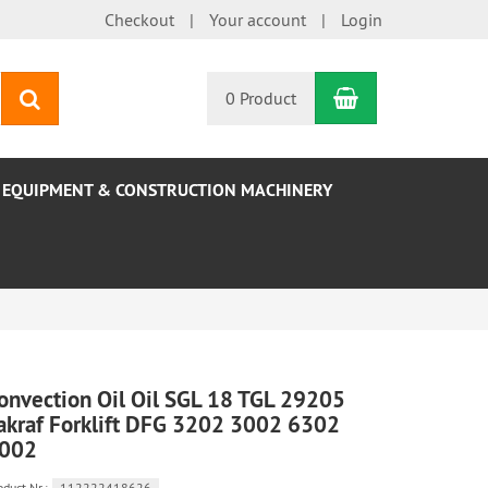
Checkout
Your account
Login
Shopping Car
search
0 Product
EQUIPMENT & CONSTRUCTION MACHINERY
onvection Oil Oil SGL 18 TGL 29205
akraf Forklift DFG 3202 3002 6302
002
oduct.Nr.:
112222418626