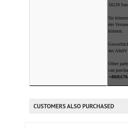
18239 Sat
Sie können
der Versan
können.
Gewerblich
der AltölV
Other parts
can purcha
+49(0)176
CUSTOMERS ALSO PURCHASED