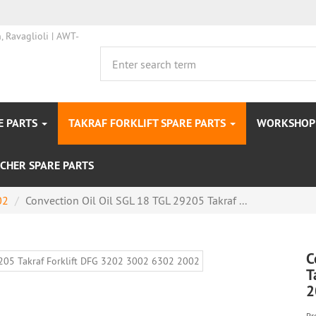
E PARTS
TAKRAF FORKLIFT SPARE PARTS
WORKSHOP 
CHER SPARE PARTS
02
Convection Oil Oil SGL 18 TGL 29205 Takraf ...
C
T
2
Pr