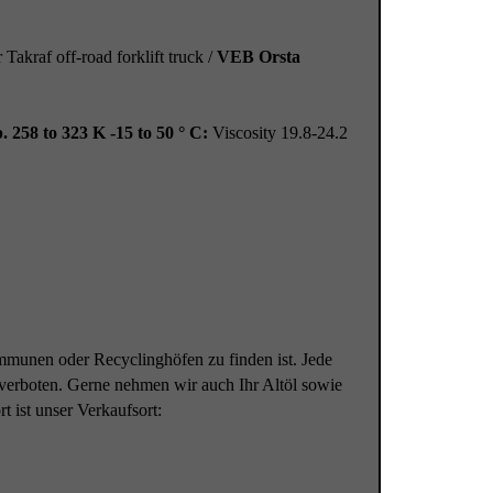
 Takraf off-road forklift truck /
VEB Orsta
 258 to 323 K -15 to 50 ° C:
Viscosity 19.8-24.2
mmunen oder Recyclinghöfen zu finden ist. Jede
verboten. Gerne nehmen wir auch Ihr Altöl sowie
t ist unser Verkaufsort: