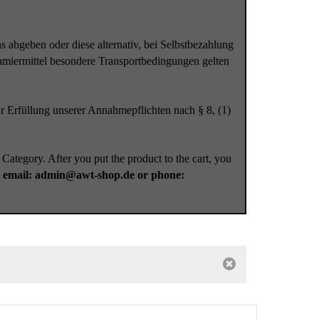
 abgeben oder diese alternativ, bei Selbstbezahlung
chmiermittel besondere Transportbedingungen gelten
r Erfüllung unserer Annahmepflichten nach § 8, (1)
 Category. After you put the product to the cart, you
a
email: admin@awt-shop.de or phone: