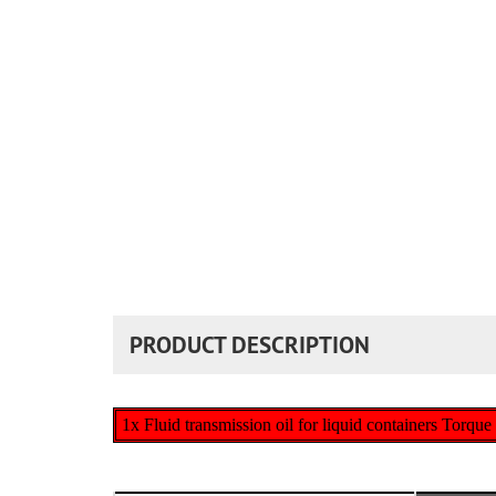
PRODUCT DESCRIPTION
1x Fluid transmission oil for liquid containers Torqu