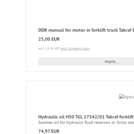
DDR manual for motor in forklift truck Takraf
25,00 EUR
incl. 19 % VAT
excl. shipping costs
more...
Hydraulic oil H50 TGL 17542/01 Takraf forkl
Summer oil for hydraulic fluid reservoir or Orsta stamp
74,97 EUR