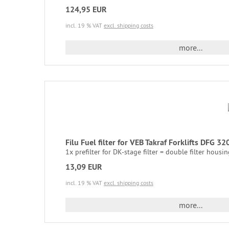
124,95 EUR
incl. 19 % VAT
excl. shipping costs
more...
Filu Fuel filter for VEB Takraf Forklifts DFG 3
1x prefilter for DK-stage filter = double filter housing
13,09 EUR
incl. 19 % VAT
excl. shipping costs
more...