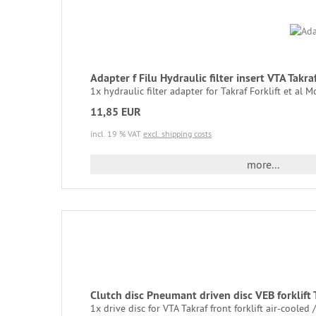
Adapter f Filu Hydraulic filter insert VTA Tak
1x hydraulic filter adapter for Takraf Forklift et al 
11,85 EUR
incl. 19 % VAT
excl. shipping costs
more...
Clutch disc Pneumant driven disc VEB forklift
1x drive disc for VTA Takraf front forklift air-cooled /