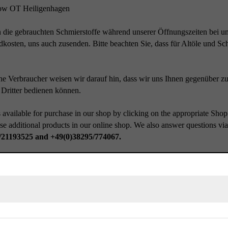
ow OT Heiligenhagen
 die gebrauchten Schmierstoffe während unserer Öffnungszeiten bei uns
dkosten, uns auch zusenden. Bitte beachten Sie, dass für Altöle und S
e Verbraucher weisen wir darauf hin, dass wir uns Ihnen gegenüber zu
 Dritter bedienen können.
 available for purchase in our shop by clicking on the appropriate Shop
se additional products in our online shop. We also answer questions vi
/21193525 and +49(0)38295/774067.