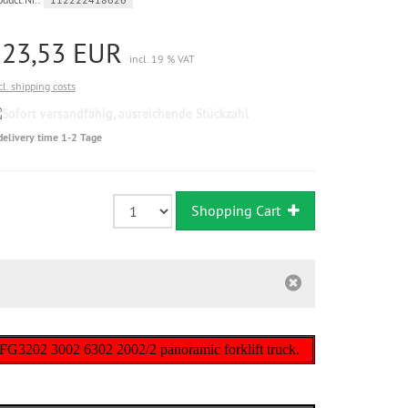
123,53 EUR
incl. 19 % VAT
cl. shipping costs
Sofort
versandfähig,
delivery time 1-2 Tage
ausreichende
Stückzahl
Shopping Cart
k DFG3202 3002 6302 2002/2 panoramic forklift truck.