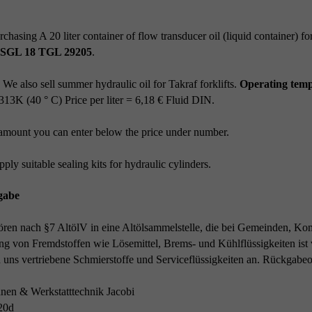
chasing A 20 liter container of flow transducer oil (liquid container) for
c SGL 18 TGL 29205
.
!
We also sell summer hydraulic oil for Takraf forklifts.
Operating temp.
 313K (40 ° C) Price per liter = 6,18 € Fluid DIN.
amount you can enter below the price under number.
ply suitable sealing kits for hydraulic cylinders.
gabe
ören nach §7 AltölV in eine Altölsammelstelle, die bei Gemeinden, Ko
g von Fremdstoffen wie Lösemittel, Brems- und Kühlflüssigkeiten ist 
 uns vertriebene Schmierstoffe und Serviceflüssigkeiten an. Rückgabeor
nen & Werkstatttechnik Jacobi
20d