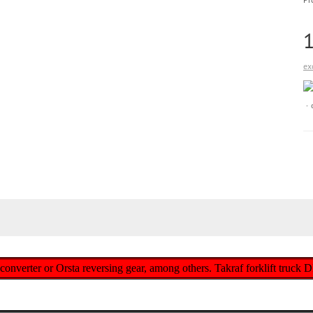
ex
e converter or Orsta reversing gear, among others. Takraf forklift truc