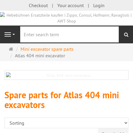
Checkout
Your account
Login
se
Navigation
Main
Mini excavator spare parts
page
Atlas 404 mini excavator
Spare parts for Atlas 404 mini
excavators