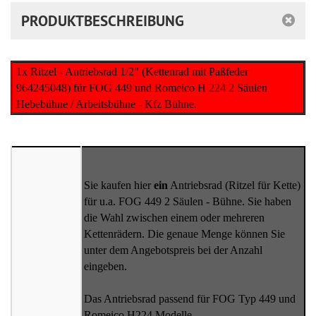
PRODUKTBESCHREIBUNG
1x Ritzel - Antriebsrad 1/2" (Kettenrad mit Paßfeder
964245048) für FOG 449 und Romeico H 224 2 Säulen
Hebebühne / Arbeitsbühne - Kfz Bühne.
Sie kaufen hier
ein
Antriebsrad (Ritzel für Kette)
für u.a. FOG 449 2 Säulen - Bühne. Sie haben
die Wahl zwischen einem oder mehreren
Kettenrädern. Die genaue Menge können Sie
unter dem Angebotspreis bei der Anzahl
eingeben.
Das Antriebsrad passend für FOG Typ 449 und
Romeico H224 Modelle.