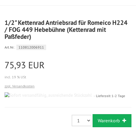
1/2" Kettenrad Antriebsrad für Romeico H224
/ FOG 449 Hebebühne (Kettenrad mit
Paßfeder)
Art.Nr.:
110812006911
75,93 EUR
incl. 19 % USt
zzgl. Versandkosten
Sofort
Lieferzeit 1-2 Tage
versandfähig,
ausreichende
Stückzahl
Warenkorb