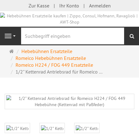
Zur Kasse
Ihr Konto
Anmelden
S
Navigation
Startseite
Hebebühnen Ersatzteile
Romeico Hebebühnen Ersatzteile
Romeico H224 / FOG 449 Ersatzteile
1/2" Kettenrad Antriebsrad für Romeico ...