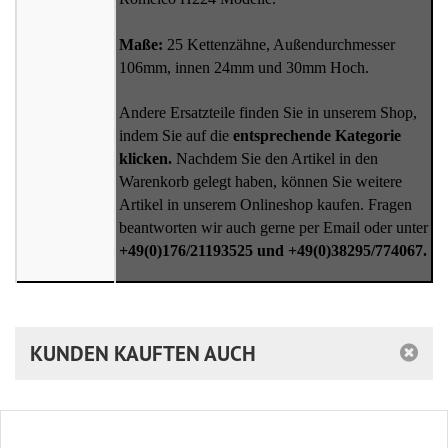
Maße:
25 Kettenzähne, Außendurchmesser
106mm, innen 24mm und 30mm Hoch.
Andere Ersatzteile finden Sie in unserem Shop,
indem Sie auf die
entsprechende Kategorie
klicken.
Nachdem Sie den Artikel in den
Warenkorb gelegt haben, können Sie weitere
Artikel in unserem Onlineshop kaufen. Fragen
beantworten wir auch gerne per Email oder unter
+49(0)176/21193525 und +49(0)38295/774067.
KUNDEN KAUFTEN AUCH