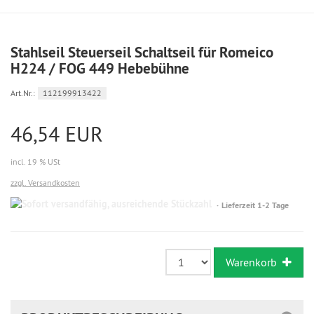
Stahlseil Steuerseil Schaltseil für Romeico
H224 / FOG 449 Hebebühne
Art.Nr.:
112199913422
46,54 EUR
incl. 19 % USt
zzgl. Versandkosten
Sofort
Lieferzeit 1-2 Tage
versandfähig,
ausreichende
Stückzahl
Warenkorb