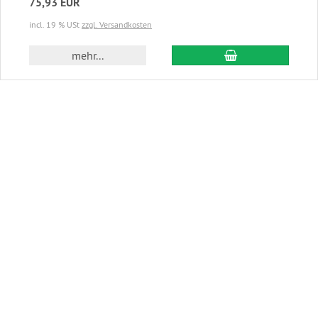
75,93 EUR
incl. 19 % USt
zzgl. Versandkosten
In den Warenkor
mehr...