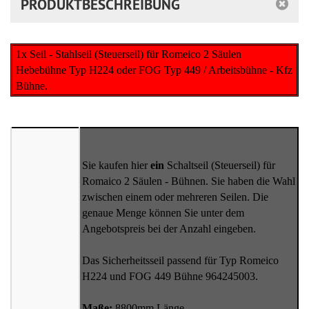
PRODUKTBESCHREIBUNG
1x Seil - Stahlseil (Steuerseil) für Romeico 2 Säulen
Hebebühne Typ H224 oder FOG Typ 449 / Arbeitsbühne - Kfz
Bühne.
Sie kaufen hier
ein
Schaltseil (Steuerseil) für
Romaico 2 Säulen - Bühnen. Sie haben die Wahl
zwischen einem oder mehreren Seilen. Die
genaue Menge können Sie unter dem
Angebotspreis bei der Anzahl eingeben.
Das Sicherheitsseil passend für Typ Romeico
H224 und FOG 449 Bühne 964245003.
Maße:
8800mm Länge.