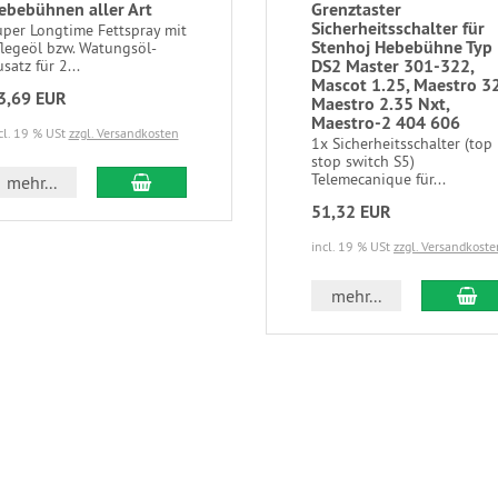
ebebühnen aller Art
Grenztaster
Sicherheitsschalter für
uper Longtime Fettspray mit
Stenhoj Hebebühne Typ
flegeöl bzw. Watungsöl-
DS2 Master 301-322,
satz für 2...
Mascot 1.25, Maestro 32
3,69 EUR
Maestro 2.35 Nxt,
Maestro-2 404 606
cl. 19 % USt
zzgl. Versandkosten
1x Sicherheitsschalter (top
stop switch S5)
Telemecanique für...
mehr...
51,32 EUR
incl. 19 % USt
zzgl. Versandkoste
mehr...