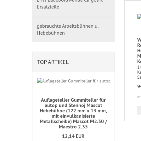
Ersatzteile
gebrauchte Arbeitsbühnen u.
Hebebühnen
W
R
H
M
K
TOP ARTIKEL
1x
Ke
Sä
9
in
Auflageteller Gummiteller für
autop und Stenhoj Mascot
Hebebühne (122 mm x 13 mm,
mit einvulkanisierte
Metallscheibe) Mascot M2.30 /
Maestro 2.35
12,14 EUR