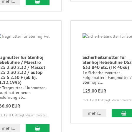
mehr...
ragmutter für Stenhoj
Sicherheitsmutter für
ebebühne / Maestro
Stenhoj Hebebühne DS2
.25 2.30 2.32 / Mascot
633 840 etc. (TR 40x6)
.25 2.30 2.32 / autop
1x Sicherheitsmutter -
.25 S 2.30 F (ab Bj.
Folgemutter - Fangmutter /
1.12.1995)
Stenhoj 2...
x Tragmutter - Hubmutter -
125,00 EUR
auptmutter neue
usführung ab...
incl. 19 % USt
zzgl. Versandkoste
66,60 EUR
mehr...
cl. 19 % USt
zzgl. Versandkosten
mehr...