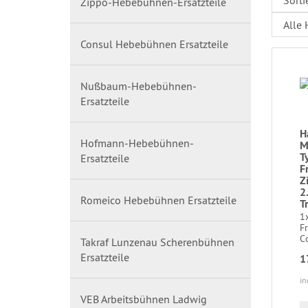
Zippo-Hebebühnen-Ersatzteile
Consul Hebebühnen Ersatzteile
Nußbaum-Hebebühnen-
Ersatzteile
H
Hofmann-Hebebühnen-
M
T
Ersatzteile
F
Z
2
Romeico Hebebühnen Ersatzteile
T
1x
F
Co
Takraf Lunzenau Scherenbühnen
Ersatzteile
1
in
VEB Arbeitsbühnen Ladwig