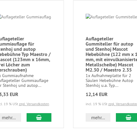
uflageteller
Auflageteller
ummiauflage für
Gummiteller für autop
tenhoj und autop
und Stenhoj Mascot
ebebühne Typ Maestro /
Hebebühne (122 mm x 
ascot (123mm x 16mm,
mm, mit einvulkanisiert
rei Löcher zum
Metallscheibe) Mascot
erschrauben)
M2.30 / Maestro 2.35
x Gummiaufnahme
1x Aufnahmeplatte für 2
uflageteller Gummiauflage
Säulen Hebebühne Autop
r Stenhoj und autop...
Stenhöj u.a. Typ...
3,33 EUR
12,14 EUR
cl. 19 % USt
zzgl. Versandkosten
incl. 19 % USt
zzgl. Versandkoste
mehr...
mehr...