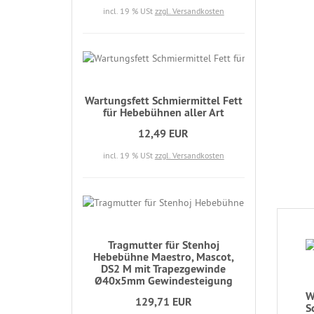
incl. 19 % USt
zzgl. Versandkosten
Wartungsfett Schmiermittel Fett
für Hebebühnen aller Art
12,49 EUR
incl. 19 % USt
zzgl. Versandkosten
Tragmutter für Stenhoj
Hebebühne Maestro, Mascot,
DS2 M mit Trapezgewinde
Ø40x5mm Gewindesteigung
W
129,71 EUR
S