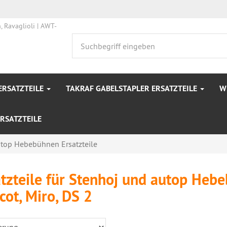
ERSATZTEILE
TAKRAF GABELSTAPLER ERSATZTEILE
W
RSATZTEILE
top Hebebühnen Ersatzteile
tzteile für Stenhoj und autop Heb
ot, Miro, DS 2