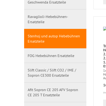
Geschwenda Ersatzteile
Ravaglioli-Hebebühnen-
Ersatzteile
Stenhoj und autop Hebebühnen
Ersatzteile
T
H
2
FOG Hebebühnen Ersatzteile
2
1
0
Slift Classic / Slift CO2 / IME /
1
H
Sopron CE300 Ersatzteile
A
1
Afit Sopron CE 205 AFV Sopron
in
CE 205 T Ersatzteile