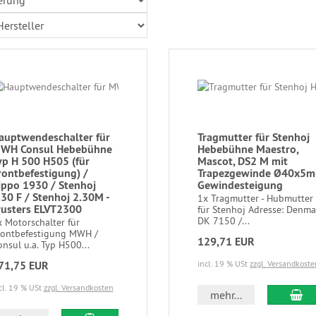
auptwendeschalter für
Tragmutter für Stenhoj
WH Consul Hebebühne
Hebebühne Maestro,
yp H 500 H505 (für
Mascot, DS2 M mit
rontbefestigung) /
Trapezgewinde Ø40x5
ippo 1930 / Stenhoj
Gewindesteigung
.30 F / Stenhoj 2.30M -
1x Tragmutter - Hubmutter
rusters ELVT2300
für Stenhoj Adresse: Denma
DK 7150 /...
 Motorschalter für
rontbefestigung MWH /
129,71 EUR
nsul u.a. Typ H500...
71,75 EUR
incl. 19 % USt
zzgl. Versandkoste
cl. 19 % USt
zzgl. Versandkosten
mehr...