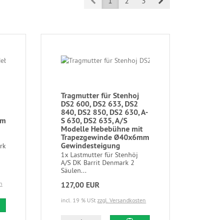
Prev
Next
1
2
3
Tragmutter für Stenhoj
DS2 600, DS2 633, DS2
840, DS2 850, DS2 630, A-
mm
S 630, DS2 635, A/S
Modelle Hebebühne mit
Trapezgewinde Ø40x6mm
Gewindesteigung
rk
1x Lastmutter für Stenhöj
A/S DK Barrit Denmark 2
Säulen...
n
127,00 EUR
incl. 19 % USt
zzgl. Versandkosten