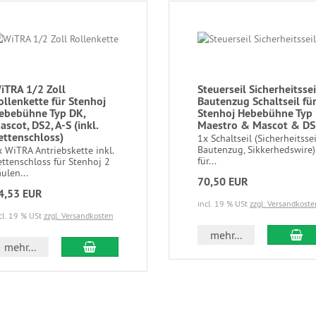
iTRA 1/2 Zoll
Steuerseil Sicherheitssei
ollenkette für Stenhoj
Bautenzug Schaltseil fü
ebebühne Typ DK,
Stenhoj Hebebühne Typ
ascot, DS2, A-S (inkl.
Maestro & Mascot & DS
ettenschloss)
1x Schaltseil (Sicherheitssei
Bautenzug, Sikkerhedswire)
 WiTRA Antriebskette inkl.
für...
ttenschloss für Stenhoj 2
ulen...
70,50 EUR
4,53 EUR
incl. 19 % USt
zzgl. Versandkoste
cl. 19 % USt
zzgl. Versandkosten
mehr...
mehr...