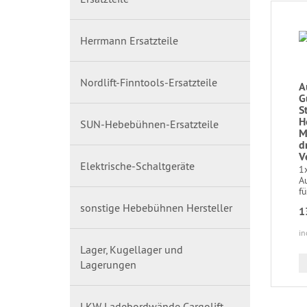
Herrmann Ersatzteile
Nordlift-Finntools-Ersatzteile
A
G
S
H
SUN-Hebebühnen-Ersatzteile
M
d
V
Elektrische-Schaltgeräte
1
A
fü
sonstige Hebebühnen Hersteller
1
in
Lager, Kugellager und
Lagerungen
LKW Ladebordwände Cargolift