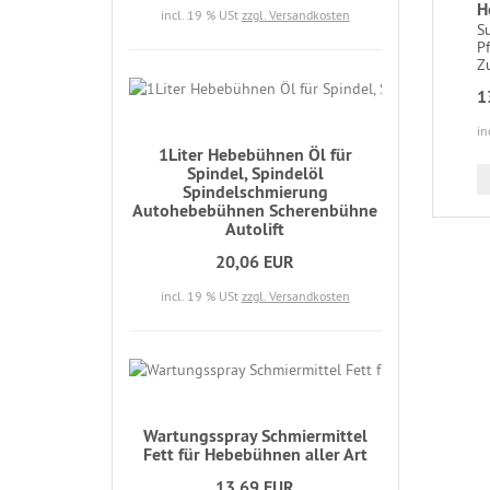
H
incl. 19 % USt
zzgl. Versandkosten
S
P
Zu
1
in
1Liter Hebebühnen Öl für
Spindel, Spindelöl
Spindelschmierung
Autohebebühnen Scherenbühne
Autolift
20,06 EUR
incl. 19 % USt
zzgl. Versandkosten
Wartungsspray Schmiermittel
Fett für Hebebühnen aller Art
13,69 EUR