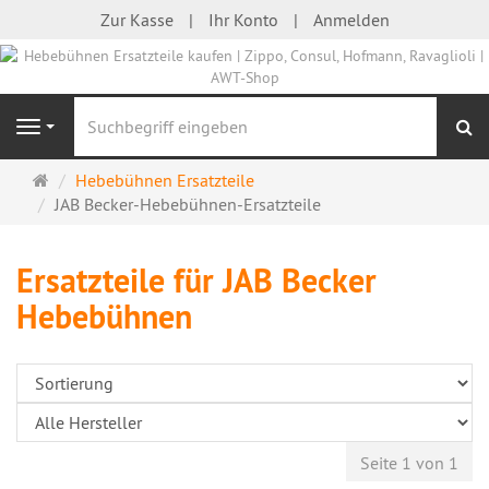
Zur Kasse
Ihr Konto
Anmelden
S
Navigation
Startseite
Hebebühnen Ersatzteile
JAB Becker-Hebebühnen-Ersatzteile
Ersatzteile für JAB Becker
Hebebühnen
Seite 1 von 1