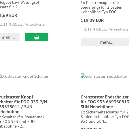
flegeöl bzw. Watungsöl-
1x Elektromagnet (für
satz für 2...
Steuerung) für 2 Säulen
Hebebühne Typ FOG...
3,69 EUR
119,09 EUR
cl. 19 % USt
zzgl. Versandkosten
incl. 19 % USt
zzgl. Versandkoste
mehr...
mehr...
rucktaster Knopf
Grenztaster Endschalter
chalter für FOG 933 P/N:
für FOG 933 669330813
69338014 / SUN
SUN Hebebühne
ebebühne
1x Sicherheitsschalter für 2
Säulen Hebebühne Typ FO
 Schalter (für Steuerung)
933 und SUN...
ür FOG 933 und SUN
bebühne - 2...