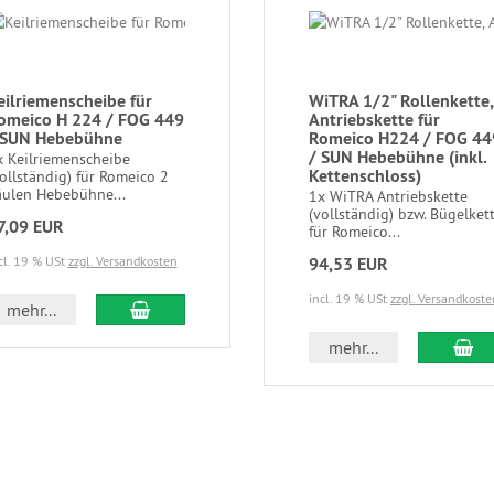
eilriemenscheibe für
WiTRA 1/2" Rollenkette,
omeico H 224 / FOG 449
Antriebskette für
 SUN Hebebühne
Romeico H224 / FOG 44
/ SUN Hebebühne (inkl.
x Keilriemenscheibe
Kettenschloss)
ollständig) für Romeico 2
äulen Hebebühne...
1x WiTRA Antriebskette
(vollständig) bzw. Bügelket
7,09 EUR
für Romeico...
cl. 19 % USt
zzgl. Versandkosten
94,53 EUR
incl. 19 % USt
zzgl. Versandkoste
mehr...
mehr...