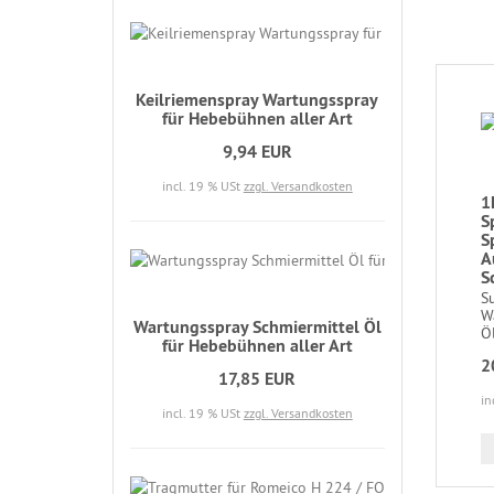
Keilriemenspray Wartungsspray
für Hebebühnen aller Art
9,94 EUR
incl. 19 % USt
zzgl. Versandkosten
1
S
S
A
S
S
W
Wartungsspray Schmiermittel Öl
Öl
für Hebebühnen aller Art
2
17,85 EUR
in
incl. 19 % USt
zzgl. Versandkosten