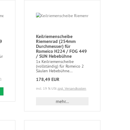
Keilriemenscheibe
9
Riemenrad (254mm
Durchmesser) für
Romeico H224 / FOG 449
/ SUN Hebebühne
ür
1x Keilriemenscheibe
(vollständig) für Romeico 2
Säulen Hebebühne...
n
178,49 EUR
incl. 19 % USt
zzgl. Versandkosten
mehr...