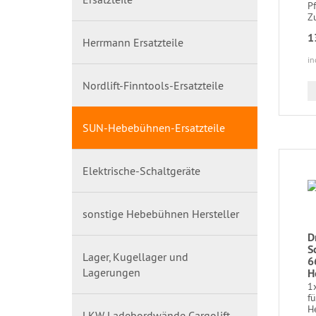
P
Zu
1
Herrmann Ersatzteile
in
Nordlift-Finntools-Ersatzteile
SUN-Hebebühnen-Ersatzteile
Elektrische-Schaltgeräte
sonstige Hebebühnen Hersteller
D
S
Lager, Kugellager und
6
Lagerungen
H
1x
f
He
LKW Ladebordwände Cargolift