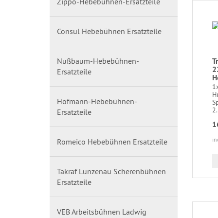
Zippo-Hebebühnen-Ersatzteile
Consul Hebebühnen Ersatzteile
Nußbaum-Hebebühnen-
T
2
Ersatzteile
H
1
H
Hofmann-Hebebühnen-
S
2.
Ersatzteile
1
in
Romeico Hebebühnen Ersatzteile
Takraf Lunzenau Scherenbühnen
Ersatzteile
VEB Arbeitsbühnen Ladwig