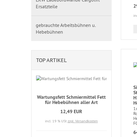
2
Ersatzteile
in
gebrauchte Arbeitsbühnen u.
Hebebühnen
TOP ARTIKEL
S
S
Wartungsfett Schmiermittel Fett
H
für Hebebühnen aller Art
H
1x
12,49 EUR
R
H
incl. 19 % USt
zzgl. Versandkosten
FO
6