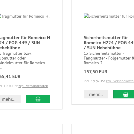
ragmutter für Romeico H
Sicherheitsmutter für
24 / FOG 449 / SUN
Romeico H224 / FOG 44
ebebühne
/ SUN Hebebühne
x Tragmutter bzw.
1x Sicherheitsmutter -
ubmutter oder
Fangmutter - Folgemutter f
pindelmutter für Romeico
Romeico 2...
..
157,50 EUR
65,41 EUR
incl. 19 % USt
zzgl. Versandkoste
cl. 19 % USt
zzgl. Versandkosten
mehr...
mehr...