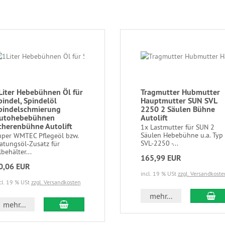
Liter Hebebühnen Öl für
Tragmutter Hubmutter
pindel, Spindelöl
Hauptmutter SUN SVL
pindelschmierung
2250 2 Säulen Bühne
utohebebühnen
Autolift
cherenbühne Autolift
1x Lastmutter für SUN 2
Säulen Hebebühne u.a. Typ
uper WMTEC Pflegeöl bzw.
SVL-2250 -...
atungsöl-Zusatz für
behälter...
165,99 EUR
0,06 EUR
incl. 19 % USt
zzgl. Versandkoste
cl. 19 % USt
zzgl. Versandkosten
mehr...
mehr...