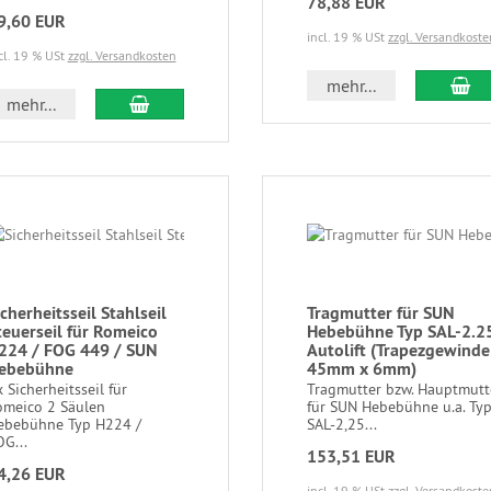
78,88 EUR
9,60 EUR
incl. 19 % USt
zzgl. Versandkoste
cl. 19 % USt
zzgl. Versandkosten
mehr...
mehr...
icherheitsseil Stahlseil
Tragmutter für SUN
teuerseil für Romeico
Hebebühne Typ SAL-2.2
224 / FOG 449 / SUN
Autolift (Trapezgewinde
ebebühne
45mm x 6mm)
 Sicherheitsseil für
Tragmutter bzw. Hauptmutt
omeico 2 Säulen
für SUN Hebebühne u.a. Ty
ebebühne Typ H224 /
SAL-2,25...
G...
153,51 EUR
4,26 EUR
incl. 19 % USt
zzgl. Versandkoste