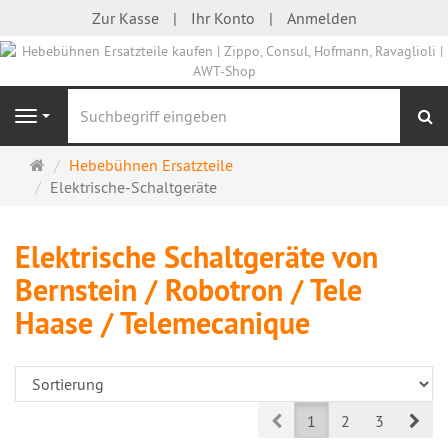
Zur Kasse
Ihr Konto
Anmelden
S
Navigation
Startseite
Hebebühnen Ersatzteile
Elektrische-Schaltgeräte
Elektrische Schaltgeräte von
Bernstein / Robotron / Tele
Haase / Telemecanique
Prev
Nex
1
2
3