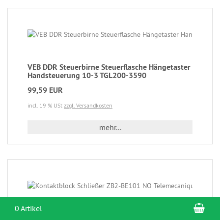
VEB DDR Steuerbirne Steuerflasche Hängetaster
Handsteuerung 10-3 TGL200-3590
99,59 EUR
incl. 19 % USt
zzgl. Versandkosten
mehr...
War
0 Artikel
Kontaktblock Schließer ZB2-BE101 NO