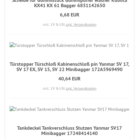
Scheibe für Gummistück Gummipuffer washer Kubota
KX41 KX 61 Bagger 6831142650
6,68 EUR
incl. 19 % USt
zzgl. Versandkosten
Türstopper Türschloß Kabinenschloß pin Yanmar SV 17,
SV 17 EX, SV 15, SV 22 Minibagger 172A5969490
40,64 EUR
incl. 19 % USt
zzgl. Versandkosten
Tankdeckel Tankverschluss Stutzen Yanmar SV17
Minibagger 17248414140