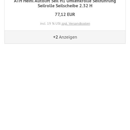
ATH Heinl Autolift Seil H1 Umlenkrolle Seilführung
Seilrolle Seilscheibe 2.32 H
77,12 EUR
incl. 19 % USt
zzgl. Versandkosten
+2
Anzeigen