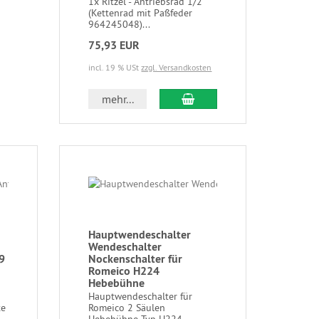
1x Ritzel - Antriebsrad 1/2"
(Kettenrad mit Paßfeder
964245048)...
75,93 EUR
incl. 19 % USt
zzgl. Versandkosten
mehr...
Hauptwendeschalter
Wendeschalter
9
Nockenschalter für
Romeico H224
Hebebühne
Hauptwendeschalter für
te
Romeico 2 Säulen