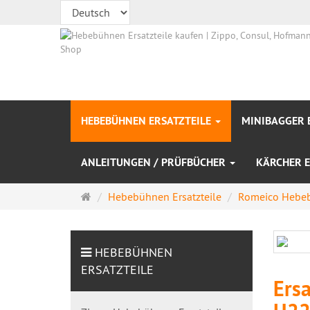
HEBEBÜHNEN ERSATZTEILE
MINIBAGGER 
ANLEITUNGEN / PRÜFBÜCHER
KÄRCHER E
Startseite
Hebebühnen Ersatzteile
Romeico Hebeb
HEBEBÜHNEN
ERSATZTEILE
Ers