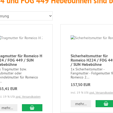
4 und FOG 449 Hebebühnen sind b
ragmutter für Romeico H
Sicherheitsmutter für
24 / FOG 449 / SUN
Romeico H224 / FOG 44
ebebühne
/ SUN Hebebühne
x Tragmutter bzw.
1x Sicherheitsmutter -
ubmutter oder
Fangmutter - Folgemutter f
pindelmutter für Romeico
Romeico 2...
..
157,50 EUR
65,41 EUR
incl. 19 % USt
zzgl. Versandkoste
cl. 19 % USt
zzgl. Versandkosten
mehr...
mehr...