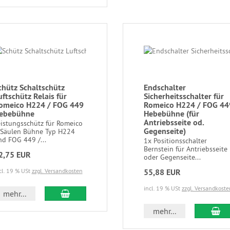
chütz Schaltschütz
Endschalter
uftschütz Relais für
Sicherheitsschalter für
omeico H224 / FOG 449
Romeico H224 / FOG 44
ebebühne
Hebebühne (für
Antriebsseite od.
eistungsschütz für Romeico
Gegenseite)
 Säulen Bühne Typ H224
nd FOG 449 /...
1x Positionsschalter
Bernstein für Antriebsseite
2,75 EUR
oder Gegenseite...
cl. 19 % USt
zzgl. Versandkosten
55,88 EUR
incl. 19 % USt
zzgl. Versandkoste
mehr...
mehr...