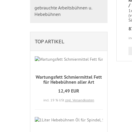
R
/
gebrauchte Arbeitsbühnen u.
1
Hebebühnen
(v
S
8
in
TOP ARTIKEL
Wartungsfett Schmiermittel Fett
für Hebebühnen aller Art
12,49 EUR
incl. 19 % USt
zzgl. Versandkosten