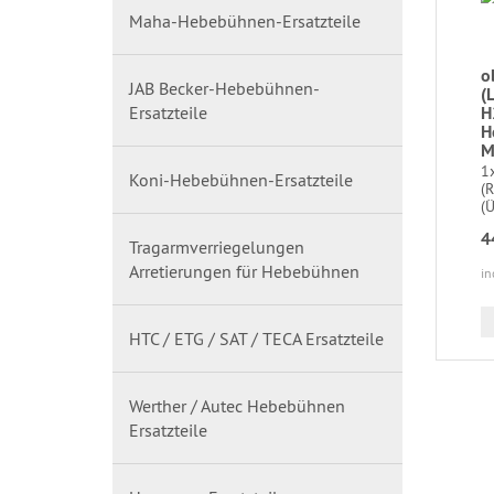
Maha-Hebebühnen-Ersatzteile
o
JAB Becker-Hebebühnen-
(
Ersatzteile
H
H
M
1
Koni-Hebebühnen-Ersatzteile
(R
(Ü
4
Tragarmverriegelungen
Arretierungen für Hebebühnen
in
HTC / ETG / SAT / TECA Ersatzteile
Werther / Autec Hebebühnen
Ersatzteile