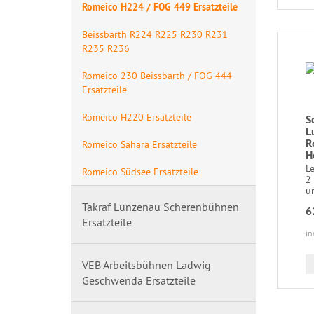
Romeico H224 / FOG 449 Ersatzteile
Beissbarth R224 R225 R230 R231
R235 R236
Romeico 230 Beissbarth / FOG 444
Ersatzteile
Romeico H220 Ersatzteile
S
L
R
Romeico Sahara Ersatzteile
H
L
Romeico Südsee Ersatzteile
2
u
Takraf Lunzenau Scherenbühnen
6
Ersatzteile
in
VEB Arbeitsbühnen Ladwig
Geschwenda Ersatzteile