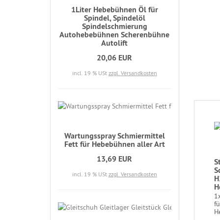
1Liter Hebebühnen Öl für
Spindel, Spindelöl
Spindelschmierung
Autohebebühnen Scherenbühne
Autolift
20,06 EUR
incl. 19 % USt
zzgl. Versandkosten
Wartungsspray Schmiermittel
Fett für Hebebühnen aller Art
13,69 EUR
S
S
incl. 19 % USt
zzgl. Versandkosten
H
H
1x
f
H