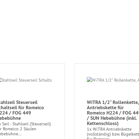
tahlseil Steuerseil
WiTRA 1/2" Rollenkette,
chaltseil für Romeico
Antriebskette für
224 / FOG 449
Romeico H224 / FOG 44
ebebühne
/ SUN Hebebühne (inkl.
Kettenschloss)
 Seil - Stahlseil (Steuerseil)
ür Romeico 2 Säulen
1x WiTRA Antriebskette
ebebühne...
(vollständig) bzw. Bügelket