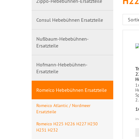
H22
Zippo-Hebebühnen-Ersatzteile
Consul Hebebühnen Ersatzteile
Nußbaum-Hebebühnen-
Ersatzteile
Hofmann-Hebebühnen-
T
Ersatzteile
2
H
1
Romeico Hebebühnen Ersatzteile
H
S
2.
Romeico Atlantic / Nordmeer
1
Ersatzteile
in
Romeico H225 H226 H227 H230
H231 H232