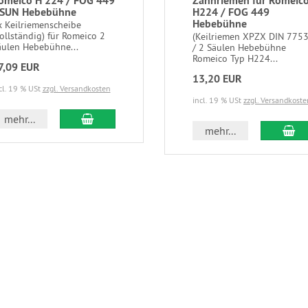
omeico H 224 / FOG 449
Zahnriemen für Romeic
 SUN Hebebühne
H224 / FOG 449
Hebebühne
x Keilriemenscheibe
ollständig) für Romeico 2
(Keilriemen XPZX DIN 7753
äulen Hebebühne...
/ 2 Säulen Hebebühne
Romeico Typ H224...
7,09 EUR
13,20 EUR
cl. 19 % USt
zzgl. Versandkosten
incl. 19 % USt
zzgl. Versandkoste
mehr...
mehr...