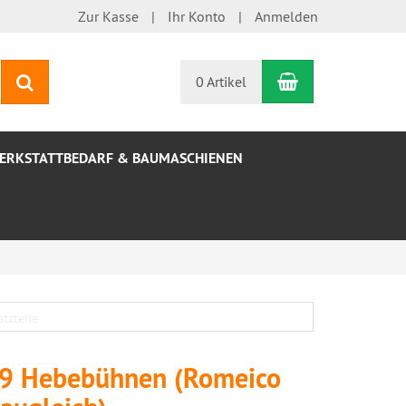
Zur Kasse
Ihr Konto
Anmelden
Warenkorb
Suchen
0 Artikel
ERKSTATTBEDARF & BAUMASCHIENEN
449 Hebebühnen (Romeico