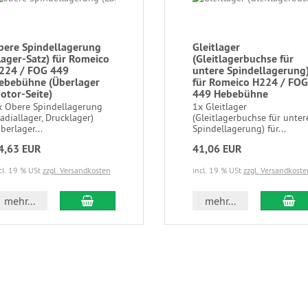
bere Spindellagerung
Gleitlager
Lager-Satz) für Romeico
(Gleitlagerbuchse für
224 / FOG 449
untere Spindellagerung
ebebühne (Überlager
für Romeico H224 / FOG
otor-Seite)
449 Hebebühne
x Obere Spindellagerung
1x Gleitlager
adiallager, Drucklager)
(Gleitlagerbuchse für unter
berlager...
Spindellagerung) für...
4,63 EUR
41,06 EUR
cl. 19 % USt
zzgl. Versandkosten
incl. 19 % USt
zzgl. Versandkoste
mehr...
mehr...