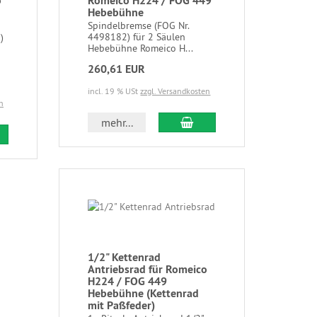
o
Romeico H224 / FOG 449
Hebebühne
Spindelbremse (FOG Nr.
4498182) für 2 Säulen
)
Hebebühne Romeico H...
260,61 EUR
incl. 19 % USt
zzgl. Versandkosten
n
mehr...
1/2" Kettenrad
Antriebsrad für Romeico
H224 / FOG 449
Hebebühne (Kettenrad
mit Paßfeder)