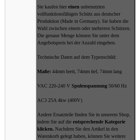
Sie kaufen hier
einen
unbenutzten
vollfunktionsfähigen Schütz aus deutscher
Produktion (Made in Germany). Sie haben die
Wahl zwischen einem oder mehreren Schützen.
Die genaue Menge können Sie unter dem
Angebotspreis bei der Anzahl eingeben.
Technische Daten auf dem Typenschild:
Maße:
44mm breit, 74mm tief, 74mm lang
VAC 220-240 V
Spulenspannung
50/60 Hz
AC3 25A 4kw (400V)
Andere Ersatzteile finden Sie in unserem Shop,
indem Sie auf die
entsprechende Kategorie
klicken.
Nachdem Sie den Artikel in den
Warenkorb gelegt haben, können Sie weitere