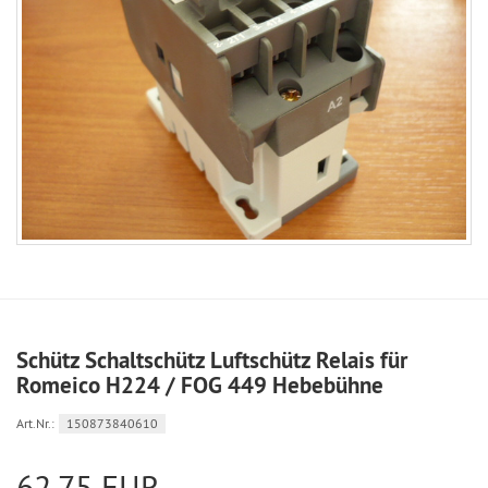
Schütz Schaltschütz Luftschütz Relais für
Romeico H224 / FOG 449 Hebebühne
Art.Nr.:
150873840610
62,75 EUR