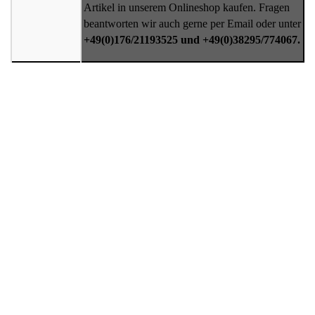
Artikel in unserem Onlineshop kaufen. Fragen
beantworten wir auch gerne per Email oder unter
+49(0)176/21193525 und +49(0)38295/774067.