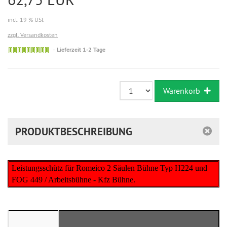
incl. 19 % USt
zzgl. Versandkosten
Sofort
Lieferzeit 1-2 Tage
versandfähig,
ausreichende
Stückzahl
Warenkorb
PRODUKTBESCHREIBUNG
Leistungsschütz für Romeico 2 Säulen Bühne Typ H224 und
FOG 449 / Arbeitsbühne - Kfz Bühne.