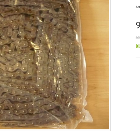
Art
zz