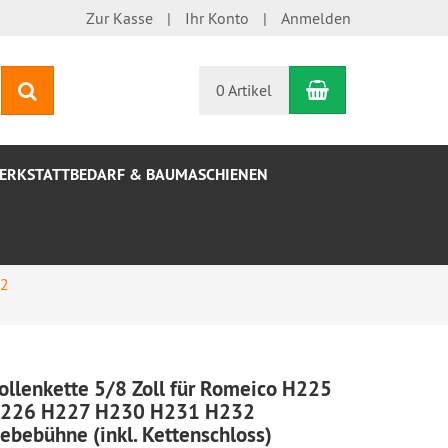
Zur Kasse
Ihr Konto
Anmelden
Warenkorb
Suchen
0 Artikel
ERKSTATTBEDARF & BAUMASCHIENEN
32
ollenkette 5/8 Zoll für Romeico H225
226 H227 H230 H231 H232
ebebühne (inkl. Kettenschloss)