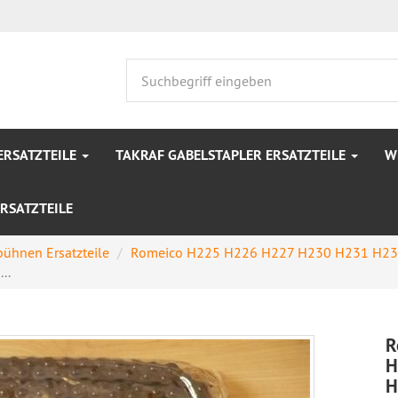
ERSATZTEILE
TAKRAF GABELSTAPLER ERSATZTEILE
W
RSATZTEILE
ühnen Ersatzteile
Romeico H225 H226 H227 H230 H231 H2
..
R
H
H