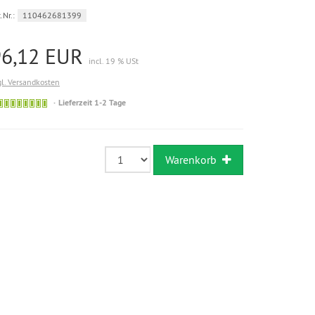
.Nr.:
110462681399
96,12 EUR
incl. 19 % USt
gl. Versandkosten
Sofort
Lieferzeit 1-2 Tage
versandfähig,
ausreichende
Stückzahl
Warenkorb