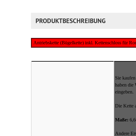
PRODUKTBESCHREIBUNG
Antriebskette (Bügelkette) inkl. Kettenschloss für 
Sie kaufen
haben die 
eingeben.
Die Kette
Maße:
6,6
Andere Ers