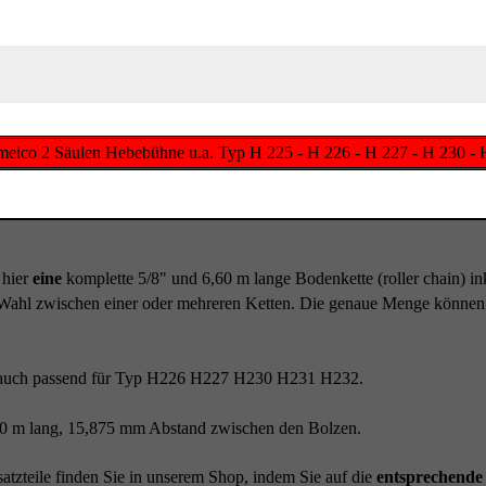
Romeico 2 Säulen Hebebühne u.a. Typ H 225 - H 226 - H 227 - H 230 - 
 hier
eine
komplette 5/8" und 6,60 m lange Bodenkette (roller chain) in
Wahl zwischen einer oder mehreren Ketten. Die genaue Menge können 
 auch passend für Typ H226 H227 H230 H231 H232.
0 m lang, 15,875 mm Abstand zwischen den Bolzen.
atzteile finden Sie in unserem Shop, indem Sie auf die
entsprechende 