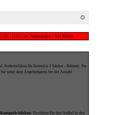
H 231 - H 232 etc. Arbeitsbühne - Kfz Bühne.
kl. Kettenschloss für Romeico 2 Säulen - Bühnen. Sie
Sie unter dem Angebotspreis bei der Anzahl
Kategorie klicken.
Nachdem Sie den Artikel in den