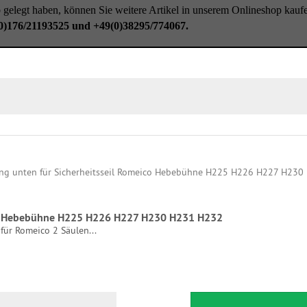
gelegt haben, können Sie weitere Artikel in unserem Onlineshop kauf
0)176/21193525 und +49(0)38295/774067.
ico Hebebühne H225 H226 H227 H230 H231 H232
 für Romeico 2 Säulen...