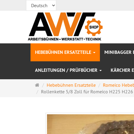
HEBEBÜHNEN ERSATZTEILE
MINIBAGGER 
ANLEITUNGEN / PRÜFBÜCHER
KÄRCHER E
Startseite
Hebebühnen Ersatzteile
Romeico Hebeb
Rollenkette 5/8 Zoll für Romeico H225 H226 .