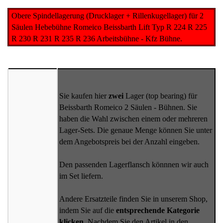
Obere Spindellagerung (Drucklager + Rillenkugellager) für 2
Säulen Hebebühne Romeico Beissbarth Lift Typ R 224 R 225
R 230 R 231 R 235 R 236 Arbeitsbühne - Kfz Bühne.
Sie kaufen hier
zwei
Lager (top bearing) für
Beissbarth Romeico 2 Säulen - Bühnen. Sie
haben die Wahl zwischen einem oder mehreren
Lager-Sets. Die genaue Menge können Sie unter
dem Angebotspreis bei der Anzahl eingeben.
Den passenden Lagerflansch könnnen wir auch
im Set liefern.
Andere Ersatzteile finden Sie in unserem Shop,
indem Sie auf die
entsprechende Kategorie
klicken.
Nachdem Sie den Artikel in den