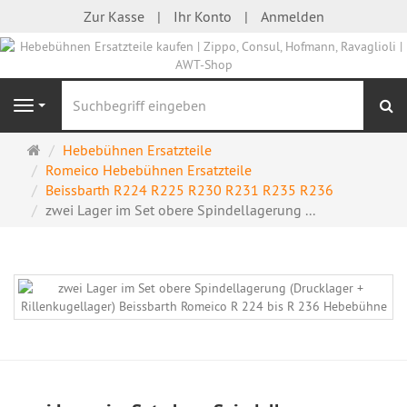
Zur Kasse
Ihr Konto
Anmelden
S
Navigation
Startseite
Hebebühnen Ersatzteile
Romeico Hebebühnen Ersatzteile
Beissbarth R224 R225 R230 R231 R235 R236
zwei Lager im Set obere Spindellagerung ...