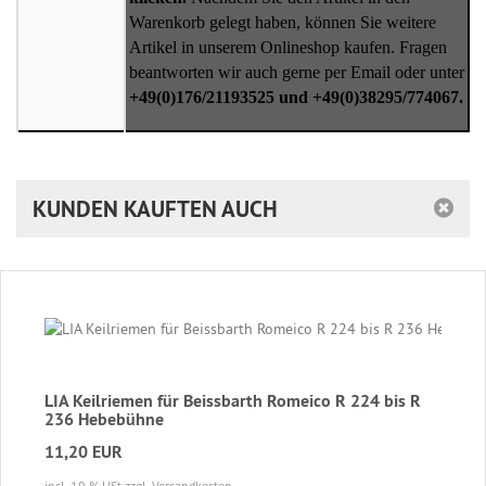
Warenkorb gelegt haben, können Sie weitere
Artikel in unserem Onlineshop kaufen. Fragen
beantworten wir auch gerne per Email oder unter
+49(0)176/21193525 und +49(0)38295/774067.
KUNDEN KAUFTEN AUCH
LIA Keilriemen für Beissbarth Romeico R 224 bis R
236 Hebebühne
11,20 EUR
incl. 19 % USt
zzgl. Versandkosten