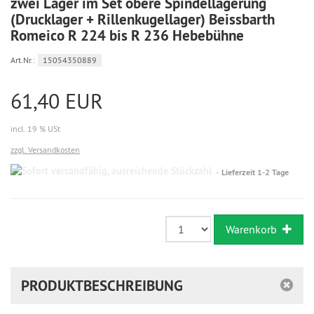
zwei Lager im Set obere Spindellagerung
(Drucklager + Rillenkugellager) Beissbarth
Romeico R 224 bis R 236 Hebebühne
Art.Nr.:
15054350889
61,40 EUR
incl. 19 % USt
zzgl. Versandkosten
Sofort
Lieferzeit 1-2 Tage
versandfähig,
ausreichende
Stückzahl
Warenkorb
PRODUKTBESCHREIBUNG