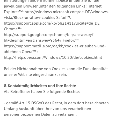
Einstellungen ändern können. Diese finden Sie für die
jeweiligen Browser unter den folgenden Links: Internet
Explorer™: http://windows.microsoft.com/de-DE/windows-
vista/Block-or-allow-cookies Safari™:
https://support.apple.com/kb/ph21411?locale=de_DE
Chrome™:
http://support.google.com/chrome/bin/answer.py?
hl=de&hlrm=en&answer=95647 Firefox™
https://support.mozilla.org/de/kb/cookies-erlauben-und-
ablehnen Opera™ :
http://help.opera.com/Windows/10.20/de/cookies.html
Bei der Nichtannahme von Cookies kann die Funktionalität
unserer Website eingeschränkt sein.
8. Kontaktmöglichkeiten und Ihre Rechte
Als Betroffener haben Sie folgende Rechte:
- gemäß Art. 15 DSGVO das Recht, in dem dort bezeichneten
Umfang Auskunft über Ihre von uns verarbeiteten
personenbezogenen Daten zu verlangen;