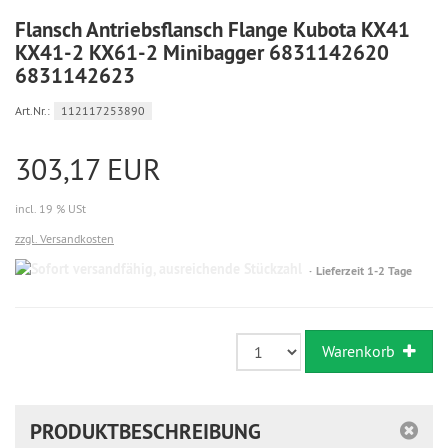
Flansch Antriebsflansch Flange Kubota KX41
KX41-2 KX61-2 Minibagger 6831142620
6831142623
Art.Nr.:
112117253890
303,17 EUR
incl. 19 % USt
zzgl. Versandkosten
Sofort
Lieferzeit 1-2 Tage
versandfähig,
ausreichende
Stückzahl
Warenkorb
PRODUKTBESCHREIBUNG