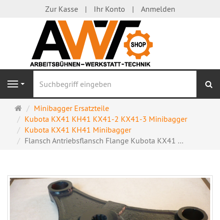
Zur Kasse
Ihr Konto
Anmelden
S
Navigation
Startseite
Minibagger Ersatzteile
Kubota KX41 KH41 KX41-2 KX41-3 Minibagger
Kubota KX41 KH41 Minibagger
Flansch Antriebsflansch Flange Kubota KX41 ...