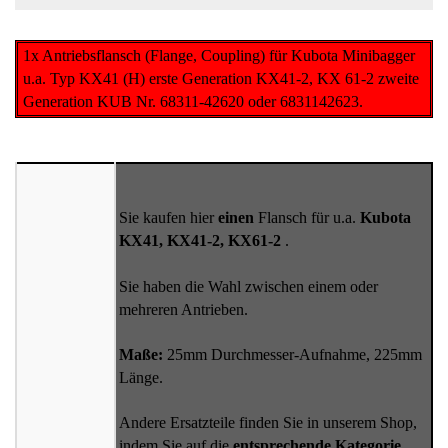
1x Antriebsflansch (Flange, Coupling) für Kubota Minibagger
u.a. Typ KX41 (H) erste Generation KX41-2, KX 61-2 zweite
Generation KUB Nr. 68311-42620 oder 6831142623.
Sie kaufen hier
einen
Flansch für u.a.
Kubota
KX41, KX41-2, KX61-2
.
Sie haben die Wahl zwischen einem oder
mehreren Antrieben.
Maße:
25mm Durchmesser-Aufnahme, 225mm
Länge.
Andere Ersatzteile finden Sie in unserem Shop,
indem Sie auf die
entsprechende Kategorie