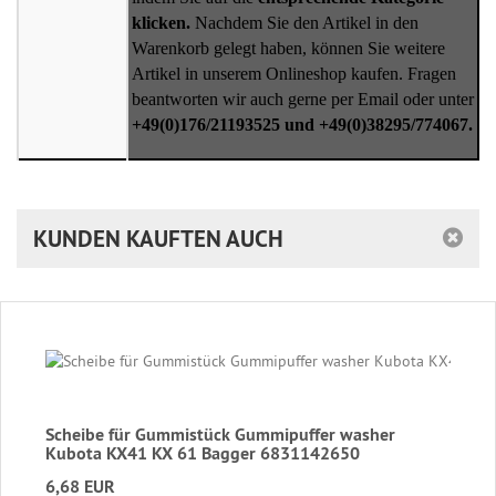
klicken.
Nachdem Sie den Artikel in den
Warenkorb gelegt haben, können Sie weitere
Artikel in unserem Onlineshop kaufen. Fragen
beantworten wir auch gerne per Email oder unter
+49(0)176/21193525 und +49(0)38295/774067.
KUNDEN KAUFTEN AUCH
Scheibe für Gummistück Gummipuffer washer
Kubota KX41 KX 61 Bagger 6831142650
6,68 EUR