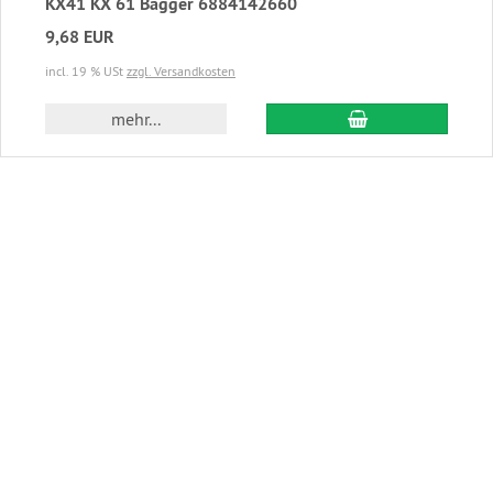
KX41 KX 61 Bagger 6884142660
9,68 EUR
incl. 19 % USt
zzgl. Versandkosten
In den Warenkor
mehr...