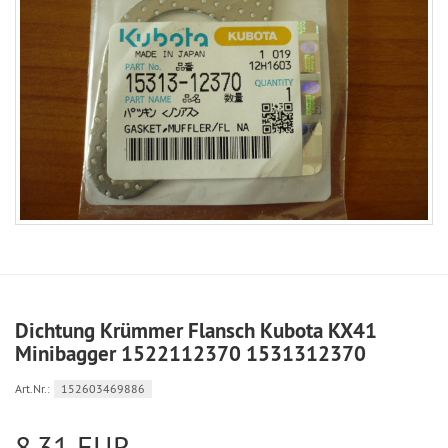
Dichtung Krümmer Flansch Kubota KX41
Minibagger 1522112370 1531312370
Art.Nr.:
152603469886
8,31 EUR