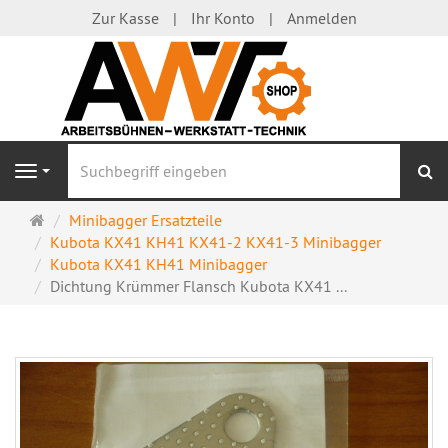
Zur Kasse
Ihr Konto
Anmelden
S
Navigation
Startseite
Minibagger Ersatzteile
Kubota KX41 KH41 KX41-2 KX41-3 Minibagger
Kubota KX41 KH41 Minibagger
Dichtung Krümmer Flansch Kubota KX41 ...