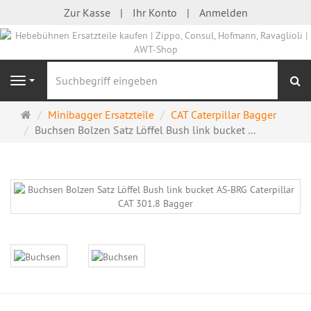
Zur Kasse
Ihr Konto
Anmelden
S
Navigation
Startseite
Minibagger Ersatzteile
CAT Caterpillar Bagger
Buchsen Bolzen Satz Löffel Bush link bucket ...