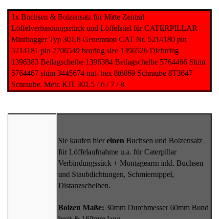
1x Buchsen & Bolzensatz für Mitte Zentral
Löffelverbindungsstück und Löffelstiel für CATERPILLAR
Minibagger Typ 301.8 Generation CAT Nr. 5214180 pin
5214181 pin 2706549 bearing slee 1396526 Dichtring
1396383 Beilagscheibe 1396384 Beilagscheibe 5764466 Shim
5764467 shim 3445674 nut- hex 8t6869 Schraube 8T3647
Schraube. Metr. KIT 301.5 / 6 / 7 / 8.
Sie kaufen hier
einen
Buchsen und Bolzensatz
für Löffelaufnahme u.a. für Caterpillar
Verbindungssück + Montagearm inkl. Buchsen
und Staubdichtungen, Schmiernippel,
Distanzscheiben.
Bolzen Maße:
30mm Durchmesser 60mm Bund
breit & 160mm lang.