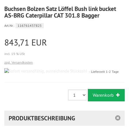
Buchsen Bolzen Satz Löffel Bush link bucket
AS-BRG Caterpillar CAT 301.8 Bagger
Art.Nr.:
116761437825
843,71 EUR
incl. 19 % USt
zzgl. Versandkosten
Sofort
Lieferzeit 1-2 Tage
versandfähig,
ausreichende
Stückzahl
Warenkorb
PRODUKTBESCHREIBUNG