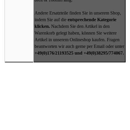
Andere Ersatzteile finden Sie in unserem Shop,
indem Sie auf die
entsprechende Kategorie
klicken.
Nachdem Sie den Artikel in den
Warenkorb gelegt haben, können Sie weitere
Artikel in unserem Onlineshop kaufen. Fragen
beantworten wir auch gerne per Email oder unter
+49(0)176/21193525 und +49(0)38295/774067.