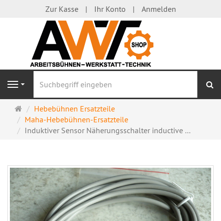
Zur Kasse
Ihr Konto
Anmelden
S
Navigation
Startseite
Hebebühnen Ersatzteile
Maha-Hebebühnen-Ersatzteile
Induktiver Sensor Näherungsschalter inductive ...