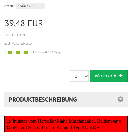
Art.Nr.:
156023276820
39,48 EUR
incl. 19 % USt
zzgl. Versandkosten
Sofort
Lieferzeit 1-2 Tage
versandfähig,
ausreichende
Stückzahl
Warenkorb
PRODUKTBESCHREIBUNG
1x Initiator vom Hersteller Maha Maschinenbau Haldenwang
GmbH & Co. KG für u.a. Zahnrad Typ RG RGA