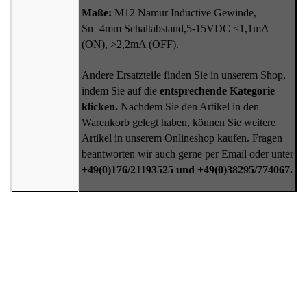
Maße:
M12 Namur Inductive Gewinde,
Sn=4mm Schaltabstand,5-15VDC <1,1mA
(ON), >2,2mA (OFF).
Andere Ersatzteile finden Sie in unserem Shop,
indem Sie auf die
entsprechende Kategorie
klicken.
Nachdem Sie den Artikel in den
Warenkorb gelegt haben, können Sie weitere
Artikel in unserem Onlineshop kaufen. Fragen
beantworten wir auch gerne per Email oder unter
+49(0)176/21193525 und +49(0)38295/774067.