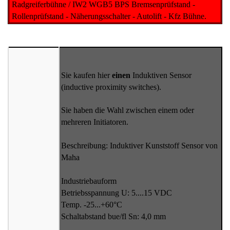
Radgreiferbühne / IW2 WGB5 BPS Bremsenprüfstand -
Rollenprüfstand - Näherungsschalter - Autolift - Kfz Bühne.
Sie kaufen hier
einen
Induktiven Sensor
(inductive proximity switches).
Sie haben die Wahl zwischen einem oder
mehreren Initiatoren.
Beschreibung: Induktiver Kunststoff Sensor von
Maha
Industriebauform
Betriebsspannung U: 5....15 VDC
Temp. -25...+60°C
Schaltabstand bue/fl Sn: 4,0 mm