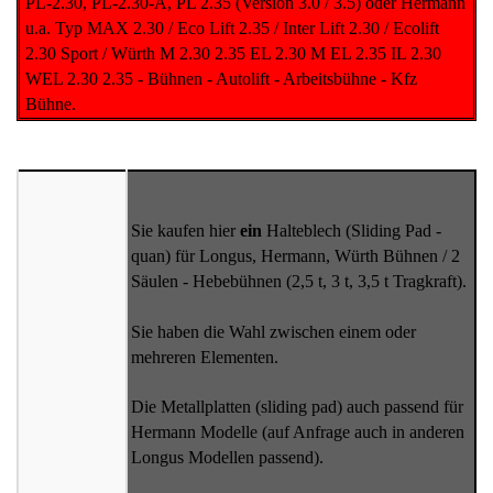
PL-2.30, PL-2.30-A, PL 2.35 (Version 3.0 / 3.5) oder Hermann
u.a. Typ MAX 2.30 / Eco Lift 2.35 / Inter Lift 2.30 / Ecolift
2.30 Sport / Würth M 2.30 2.35 EL 2.30 M EL 2.35 IL 2.30
WEL 2.30 2.35 - Bühnen - Autolift - Arbeitsbühne - Kfz
Bühne.
Sie kaufen hier
ein
Halteblech (Sliding Pad -
quan) für Longus, Hermann, Würth Bühnen / 2
Säulen - Hebebühnen (2,5 t, 3 t, 3,5 t Tragkraft).
Sie haben die Wahl zwischen einem oder
mehreren Elementen.
Die Metallplatten (sliding pad) auch passend für
Hermann Modelle (auf Anfrage auch in anderen
Longus Modellen passend).