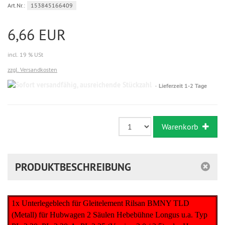
Art.Nr.:
153845166409
6,66 EUR
incl. 19 % USt
zzgl. Versandkosten
Sofort
Lieferzeit 1-2 Tage
versandfähig,
ausreichende
Stückzahl
Warenkorb
PRODUKTBESCHREIBUNG
1x Unterlegeblech für Gleitelement Rilsan BMNY TLD
(Metall) für Hubwagen 2 Säulen Hebebühne Longus u.a. Typ