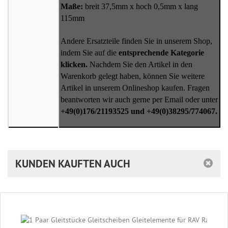
Maße:
breit 37,5mm x hoch 0,5mm x lang
115mm
Andere Ersatzteile finden Sie in unserem Shop,
indem Sie auf die
entsprechende Kategorie
klicken.
Nachdem Sie den Artikel in den
Warenkorb gelegt haben, können Sie weitere
Artikel in unserem Onlineshop kaufen. Fragen
beantworten wir auch gerne per Email oder unter
+49(0)176/21193525 und +49(0)38295/774067.
KUNDEN KAUFTEN AUCH