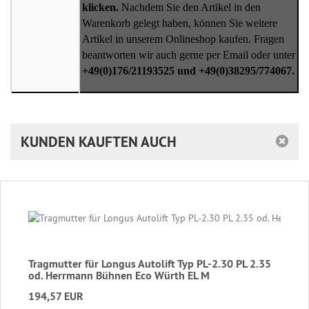
klicken.
Nachdem Sie den Artikel in den
Warenkorb gelegt haben, können Sie weitere
Artikel in unserem Onlineshop kaufen. Fragen
beantworten wir auch gerne per Email oder unter
+49(0)176/21193525 und +49(0)38295/774067.
KUNDEN KAUFTEN AUCH
Tragmutter für Longus Autolift Typ PL-2.30 PL 2.35
od. Herrmann Bühnen Eco Würth EL M
194,57 EUR