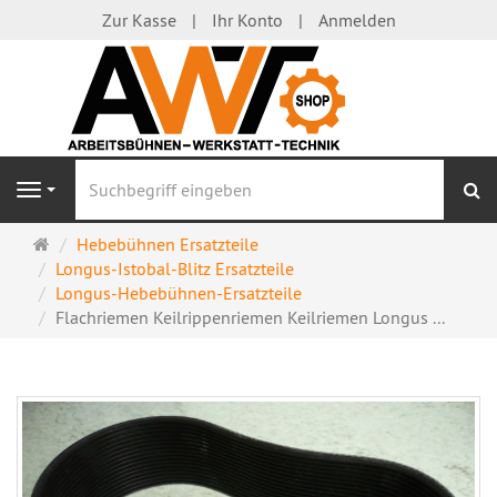
Zur Kasse
Ihr Konto
Anmelden
S
Navigation
Startseite
Hebebühnen Ersatzteile
Longus-Istobal-Blitz Ersatzteile
Longus-Hebebühnen-Ersatzteile
Flachriemen Keilrippenriemen Keilriemen Longus ...