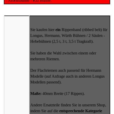
- Arbeitsbühne - Kfz Bühne.
Sie kaufen hier
ein
Rippenband (ribbed belt) für
Longus, Hermann, Würth Bühnen / 2 Säulen -
Hebebühnen (2,5 t, 3 t, 3,5 t Tragkraft).
Sie haben die Wahl zwischen einem oder
mehreren Riemen.
Der Flachriemen auch passend für Hermann
Modelle (auf Anfrage auch in anderen Longus
Modellen passend).
Maße:
40mm Breite (17 Rippen).
Andere Ersatzteile finden Sie in unserem Shop,
indem Sie auf die
entsprechende Kategorie