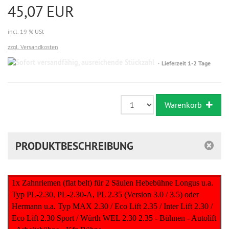
45,07 EUR
incl. 19 % USt
zzgl. Versandkosten
Sofort
Lieferzeit 1-2 Tage
versandfähig,
ausreichende
Stückzahl
Warenkorb
PRODUKTBESCHREIBUNG
1x Zahnriemen (flat belt) für 2 Säulen Hebebühne Longus u.a.
Typ PL-2.30, PL-2.30-A, PL 2.35 (Version 3.0 / 3.5) oder
Hermann u.a. Typ MAX 2.30 / Eco Lift 2.35 / Inter Lift 2.30 /
Eco Lift 2.30 Sport / Würth WEL 2.30 2.35 - Bühnen - Autolift