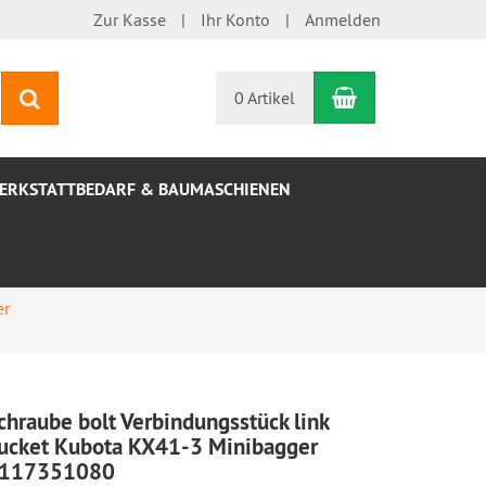
Zur Kasse
Ihr Konto
Anmelden
Warenkorb
Suchen
0 Artikel
ERKSTATTBEDARF & BAUMASCHIENEN
er
chraube bolt Verbindungsstück link
ucket Kubota KX41-3 Minibagger
117351080