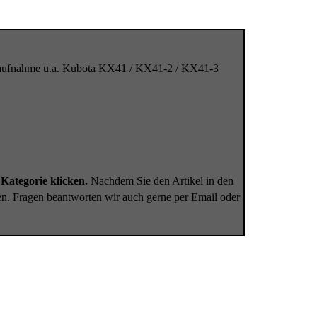
elaufnahme u.a. Kubota KX41 / KX41-2 / KX41-3
Kategorie klicken.
Nachdem Sie den Artikel in den
en. Fragen beantworten wir auch gerne per Email oder