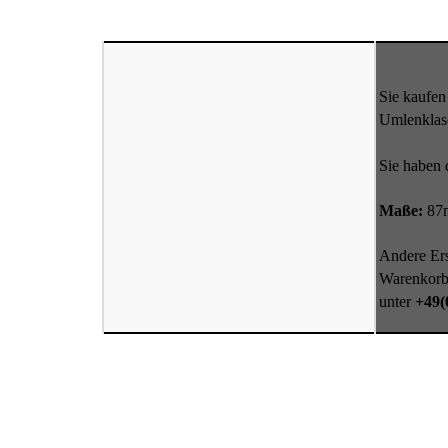
Sie kaufen
Umlenklas
Sie haben 
Maße:
87m
Andere Ers
Warenkorb 
unter
+49(