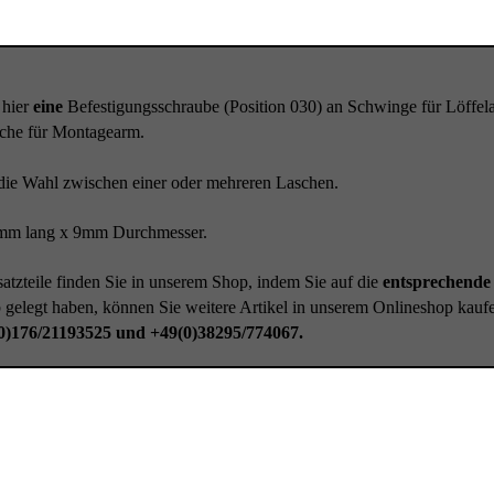
 hier
eine
Befestigungsschraube (Position 030) an Schwinge für Löff
che für Montagearm.
die Wahl zwischen einer oder mehreren Laschen.
m lang x 9mm Durchmesser.
atzteile finden Sie in unserem Shop, indem Sie auf die
entsprechende 
gelegt haben, können Sie weitere Artikel in unserem Onlineshop kauf
0)176/21193525 und +49(0)38295/774067.