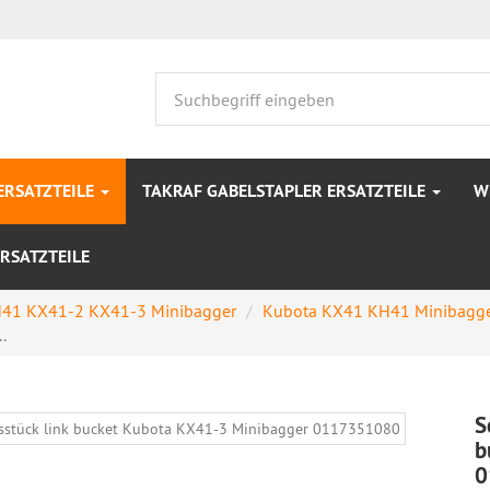
ERSATZTEILE
TAKRAF GABELSTAPLER ERSATZTEILE
W
RSATZTEILE
41 KX41-2 KX41-3 Minibagger
Kubota KX41 KH41 Minibagg
.
S
b
0