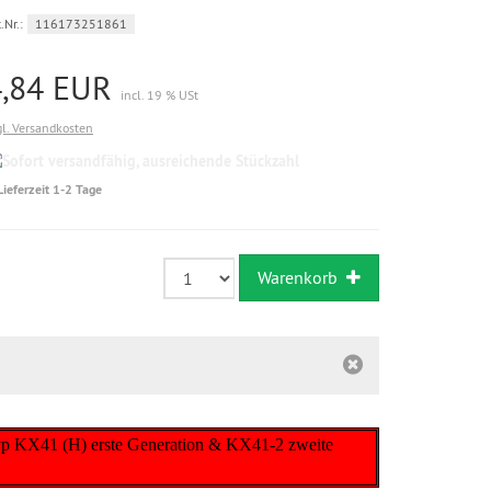
.Nr.:
116173251861
4,84 EUR
incl. 19 % USt
gl. Versandkosten
Sofort
versandfähig,
Lieferzeit 1-2 Tage
ausreichende
Stückzahl
Warenkorb
Typ KX41 (H) erste Generation & KX41-2 zweite