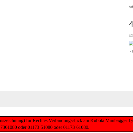
Art
zz
ionszeichnung) für Rechtes Verbindungsstück am Kubota Minibagger 
17361080 oder 01173-51080 oder 01173-61080.