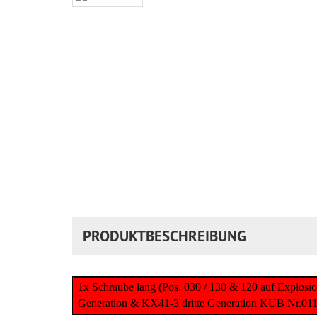
PRODUKTBESCHREIBUNG
1x Schraube lang (Pos. 030 / 130 & 120 auf Explos
Generation & KX41-3 dritte Generation KUB Nr.01