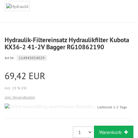
Hydraulik-Filtereinsatz Hydraulikfilter Kubota
KX36-2 41-2V Bagger RG10862190
Art.Nr.:
114945054029
69,42 EUR
incl. 19 % USt
zzgl. Versandkosten
Sofort
Lieferzeit 1-2 Tage
versandfähig,
ausreichende
Stückzahl
Warenkorb