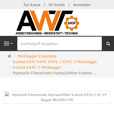
Zur Kasse
Ihr Konto
Anmelden
S
Navigation
Startseite
Minibagger Ersatzteile
Kubota KX41 KH41 KX41-2 KX41-3 Minibagger
Kubota KX41-2 Minibagger
Hydraulik-Filtereinsatz Hydraulikfilter Kubota ...