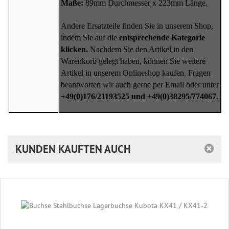
Maße:
89mm Durchmesser x 223mm Länge.
Andere Ersatzteile finden Sie in unserem Shop,
indem Sie auf die
entsprechende Kategorie
klicken.
Nachdem Sie den Artikel in den
Warenkorb gelegt haben, können Sie weitere
Artikel in unserem Onlineshop kaufen. Fragen
beantworten wir auch gerne per Email oder unter
+49(0)176/21193525 und +49(0)38295/774067.
KUNDEN KAUFTEN AUCH