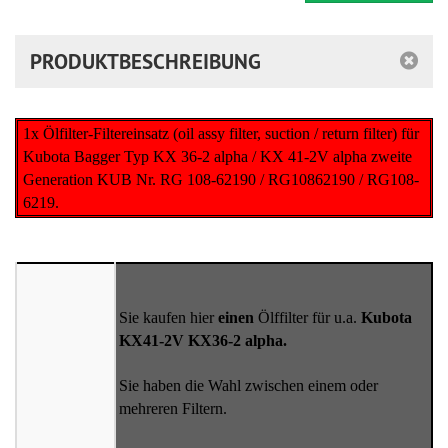
PRODUKTBESCHREIBUNG
1x Ölfilter-Filtereinsatz (oil assy filter, suction / return filter) für
Kubota Bagger Typ KX 36-2 alpha / KX 41-2V alpha zweite
Generation KUB Nr. RG 108-62190 / RG10862190 / RG108-
6219.
Sie kaufen hier
einen
Ölffilter für u.a.
Kubota
KX41-2V KX36-2 alpha.
Sie haben die Wahl zwischen einem oder
mehreren Filtern.