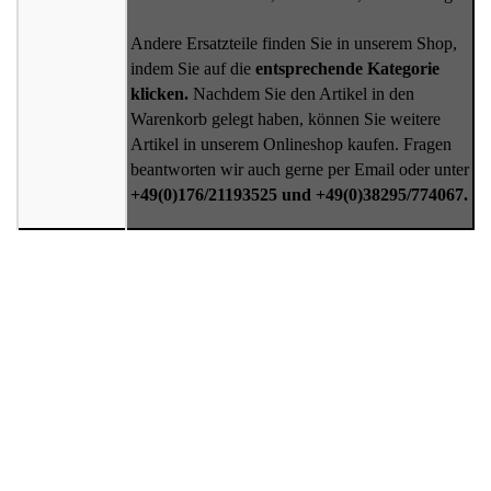
Andere Ersatzteile finden Sie in unserem Shop,
indem Sie auf die
entsprechende Kategorie
klicken.
Nachdem Sie den Artikel in den
Warenkorb gelegt haben, können Sie weitere
Artikel in unserem Onlineshop kaufen. Fragen
beantworten wir auch gerne per Email oder unter
+49(0)176/21193525 und +49(0)38295/774067.