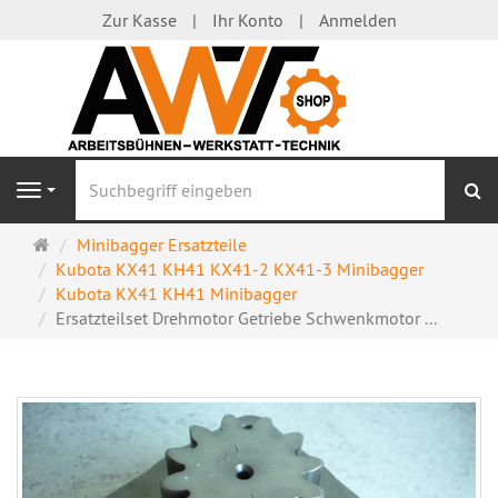
Zur Kasse
Ihr Konto
Anmelden
S
Navigation
Startseite
Minibagger Ersatzteile
Kubota KX41 KH41 KX41-2 KX41-3 Minibagger
Kubota KX41 KH41 Minibagger
Ersatzteilset Drehmotor Getriebe Schwenkmotor ...