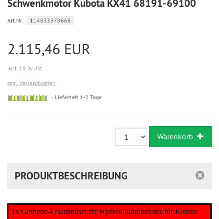
Schwenkmotor Kubota KX41 68191-69100
Art.Nr.:
114833379668
2.115,46 EUR
incl. 19 % USt
zzgl. Versandkosten
Sofort
Lieferzeit 1-2 Tage
versandfähig,
ausreichende
Stückzahl
Warenkorb
PRODUKTBESCHREIBUNG
1x Getriebe-Ersatzteilset für Hydraulikdrehmotor für Kubota