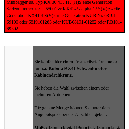
Minibagger ua. Typ KX 36 41 / H / (H)S erste Generation
Seriennummer < > = 55001 & KX41-2 / alpha / 2 S(V) zweite
Generation KX41-3 S(V) dritte Generation KUB Nr. 68191-
69100 oder 6819161283 oder KUB68191-61282 oder RB101-
69302.
Sie kaufen hier
einen
Ersatzteilset-Drehmotor
für u.a.
Kubota KX41 Schwenkmotor-
Kabinendrehkranz.
Sie haben die Wahl zwischen einem oder
mehreren Antrieben.
Die genaue Menge können Sie unter dem
Angebotspreis bei der Anzahl eingeben.
Maße:
135mm breit, 119mm tief, 135mm lang.