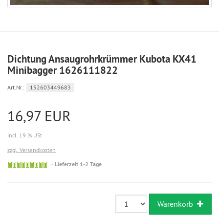
Dichtung Ansaugrohrkrümmer Kubota KX41
Minibagger 1626111822
Art.Nr.:
152603449683
16,97 EUR
incl. 19 % USt
zzgl. Versandkosten
Sofort
Lieferzeit 1-2 Tage
versandfähig,
ausreichende
Stückzahl
Warenkorb