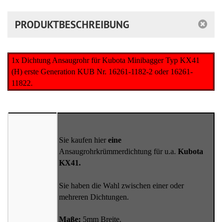
PRODUKTBESCHREIBUNG
1x Dichtung Ansaugrohr für Kubota Minibagger Typ KX41
(H) erste Generation KUB Nr. 16261-1182-2 oder 16261-
11822.
Sie kaufen hier
eine
Ansaugrohrkrümmerdichtung für u.a.
Kubota
KX41.
Sie haben die Wahl zwischen einer oder
mehreren Dichtungen.
Maße:
5mm Breite.