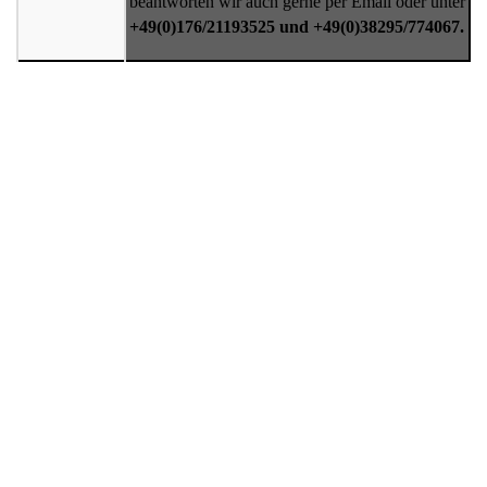
beantworten wir auch gerne per Email oder unter
+49(0)176/21193525 und +49(0)38295/774067.