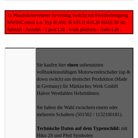
1x Phasenkonvertierer (reversing switch) mit Frontbefestigung
MWH/Consul u.a. Typ H 410, H 435 H 410.20 H410.30 etc.
Spindel - Autolift - 1 post Lift - work platform - Auto-Lift .
Sie kaufen hier
einen
unbenutzten
vollfunktionsfähigen Motorwendeschalter (up &
down switch) aus deutscher Produktion (Made
in Germany) für Märkisches Werk GmbH
Halver Westfahlen Hebebühnen.
Sie haben die Wahl zwischem einem oder
mehreren Schaltern (501502 / 1132100181).
Technische Daten auf dem Typenschild:
mit
Hiko 2S und Pfeil Symbolen