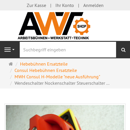
Zur Kasse
Ihr Konto
Anmelden
S
Navigation
Startseite
Hebebühnen Ersatzteile
Consul Hebebühnen Ersatzteile
MWH Consul H-Modelle "neue Ausführung"
Wendeschalter Nockenschalter Steuerschalter ...