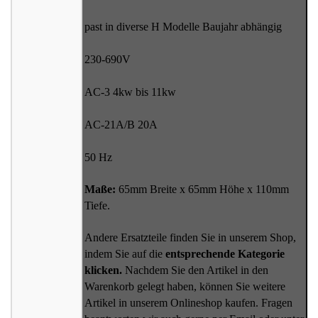
past in diverse H Modelle Baujahr abhängig
230-690V
AC-3 4kw bis 11kw
AC-21A/B 20A
50 Hz
Maße:
65mm Breite x 65mm Höhe x 110mm
Tiefe.
Andere Ersatzteile finden Sie in unserem Shop,
indem Sie auf die
entsprechende Kategorie
klicken.
Nachdem Sie den Artikel in den
Warenkorb gelegt haben, können Sie weitere
Artikel in unserem Onlineshop kaufen. Fragen