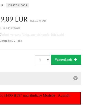
.Nr.:
151473810039
49,89 EUR
incl. 19 % USt
gl. Versandkosten
Sofort
versandfähig,
Lieferzeit 1-2 Tage
ausreichende
Stückzahl
Warenkorb
 H400 H387 und ähnliche Modelle - Autolift -