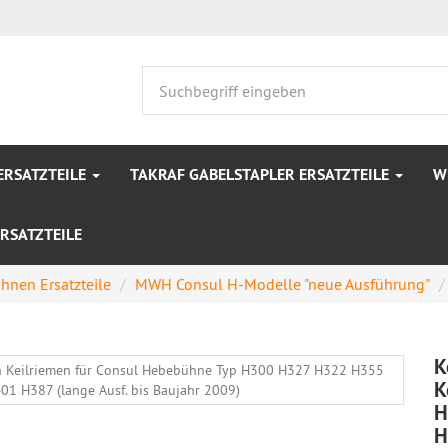
ERSATZTEILE
TAKRAF GABELSTAPLER ERSATZTEILE
W
RSATZTEILE
nen Ersatzteile
MWH Consul H-Modelle "neue Ausführung"
K
K
H
H