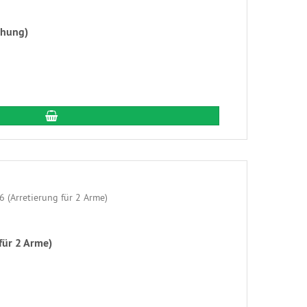
öhung)
In den Warenkorb
für 2 Arme)