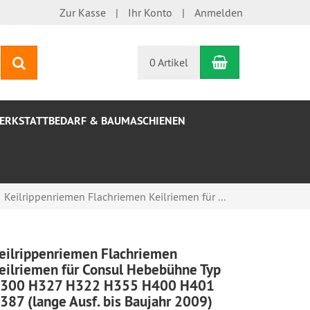
Zur Kasse
Ihr Konto
Anmelden
Warenkorb
Suchen
0 Artikel
ERKSTATTBEDARF & BAUMASCHIENEN
Keilrippenriemen Flachriemen Keilriemen für ...
eilrippenriemen Flachriemen
eilriemen für Consul Hebebühne Typ
300 H327 H322 H355 H400 H401
387 (lange Ausf. bis Baujahr 2009)