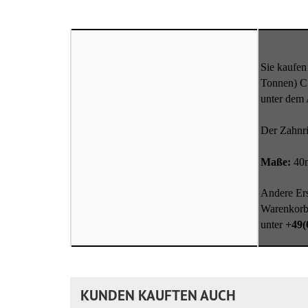
Sie kaufen
Tonnen) C.
unter dem 
Der Zahnr
Maße:
40m
Andere Ers
Warenkorb 
unter
+49(
KUNDEN KAUFTEN AUCH