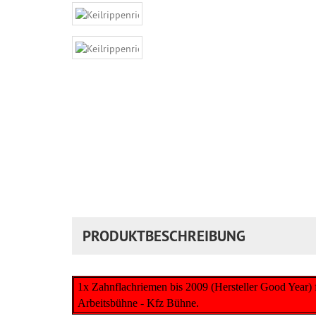
PRODUKTBESCHREIBUNG
1x Zahnflachriemen bis 2009 (Hersteller Good Yea
Arbeitsbühne - Kfz Bühne.