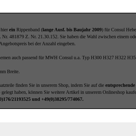
 hier
ein
Rippenband (
lange Ausf. bis Baujahr 2009
) für Consul Hebe
 Nr. 481879 Z. Nr. 21.30.152. Sie haben die Wahl zwischen einem o
Angebotspreis bei der Anzahl eingeben.
iemen auch passend für MWH Consul u.a. Typ H300 H327 H322 H35
m Breite.
atzteile finden Sie in unserem Shop, indem Sie auf die
entsprechende 
gelegt haben, können Sie weitere Artikel in unserem Onlineshop kauf
0)176/21193525 und +49(0)38295/774067.