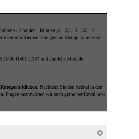
bühnen / 2 Säulen - Bühnen (2 - 2,5 - 3 - 3,5 - 4
der mehreren Riemen. Die genaue Menge können Sie
5 H400 H401 H387 und ähnliche Modelle.
Kategorie klicken.
Nachdem Sie den Artikel in den
en. Fragen beantworten wir auch gerne per Email oder