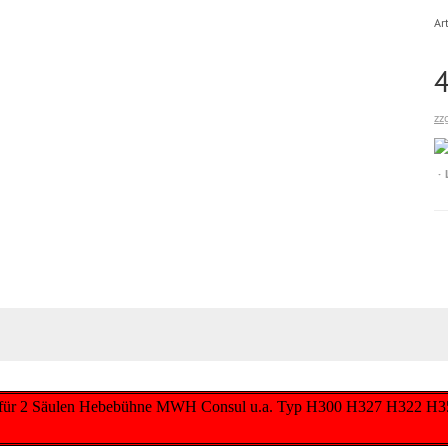
Art
zz
r) für 2 Säulen Hebebühne MWH Consul u.a. Typ H300 H327 H322 H355