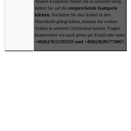
Andere Ersatzteile finden Sie in unserem Shop,
indem Sie auf die
entsprechende Kategorie
klicken.
Nachdem Sie den Artikel in den
Warenkorb gelegt haben, können Sie weitere
Artikel in unserem Onlineshop kaufen. Fragen
beantworten wir auch gerne per Email oder unter
+49(0)176/21193525 und +49(0)38295/774067.