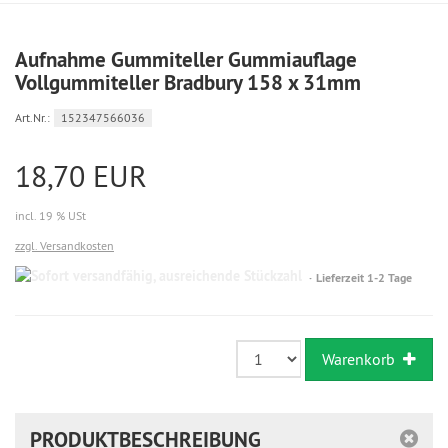
Aufnahme Gummiteller Gummiauflage
Vollgummiteller Bradbury 158 x 31mm
Art.Nr.:
152347566036
18,70 EUR
incl. 19 % USt
zzgl. Versandkosten
Sofort
Lieferzeit 1-2 Tage
versandfähig,
ausreichende
Stückzahl
Warenkorb
PRODUKTBESCHREIBUNG