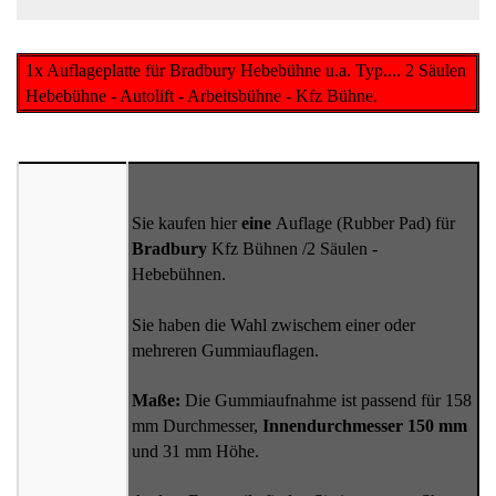
1x Auflageplatte für Bradbury Hebebühne u.a. Typ.... 2 Säulen
Hebebühne - Autolift - Arbeitsbühne - Kfz Bühne.
Sie kaufen hier
eine
Auflage (Rubber Pad) für
Bradbury
Kfz Bühnen /2 Säulen -
Hebebühnen.
Sie haben die Wahl zwischem einer oder
mehreren Gummiauflagen.
Maße:
Die Gummiaufnahme ist passend für 158
mm Durchmesser,
Innendurchmesser 150 mm
und 31 mm Höhe.