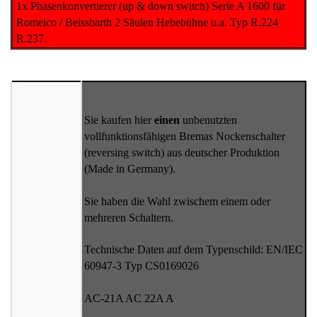
1x Phasenkonvertierer (up & down switch) Serie A 1600 für
Romeico / Beissbarth 2 Säulen Hebebühne u.a. Typ R.224
R.237.
Sie kaufen hier
einen
unbenutzten
vollfunktionsfähigen Bremas Nockenschalter
(reversing switch) aus deutscher Produktion
(Made in Germany).
Sie haben die Wahl zwischem einem oder
mehreren Schaltern.
Technische Daten auf dem Typenschild: EN/IEC
60947-3 Typ CS0169026
AC-21A AC 22A A