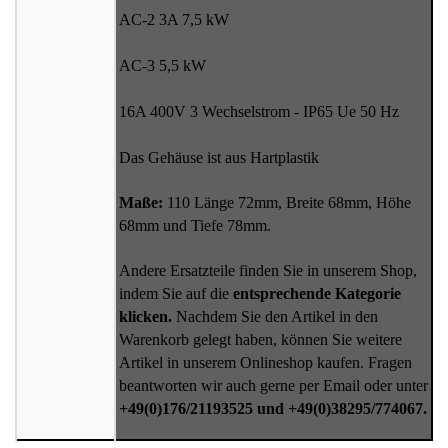
AC-2 3A 7,5 kW
AC-3 5,5 kW
16A 400V 3 Wechselstrom - IP65 Ue 50 Hz
Das Gehäuse ist aus Hartplastik
Maße:
110 Länge 72mm, Breite 68mm, Höhe
68mm und Tiefe 78mm.
Andere Ersatzteile finden Sie in unserem Shop,
indem Sie auf die
entsprechende Kategorie
klicken.
Nachdem Sie den Artikel in den
Warenkorb gelegt haben, können Sie weitere
Artikel in unserem Onlineshop kaufen. Fragen
beantworten wir auch gerne per Email oder unter
+49(0)176/21193525 und +49(0)38295/774067.