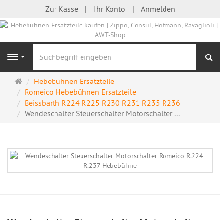
Zur Kasse
Ihr Konto
Anmelden
S
Navigation
Startseite
Hebebühnen Ersatzteile
Romeico Hebebühnen Ersatzteile
Beissbarth R224 R225 R230 R231 R235 R236
Wendeschalter Steuerschalter Motorschalter ...