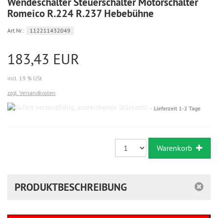
Wendeschalter Steuerschalter Motorschalter
Romeico R.224 R.237 Hebebühne
Art.Nr.:
112211432049
183,43 EUR
incl. 19 % USt
zzgl. Versandkosten
Sofort
Lieferzeit 1-2 Tage
versandfähig,
ausreichende
Stückzahl
Warenkorb
PRODUKTBESCHREIBUNG