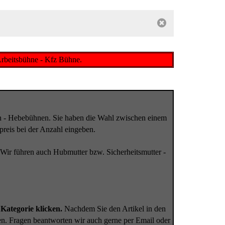
Arbeitsbühne - Kfz Bühne.
en - Hebebühnen. Sie haben die Wahl zwischen einem
reis bei der Anzahl eingeben.
Wir führen auch Hubmutter bzw. Sicherheitsmutter -
Kategorie klicken.
Nachdem Sie den Artikel in den
en. Fragen beantworten wir auch gerne per Email oder