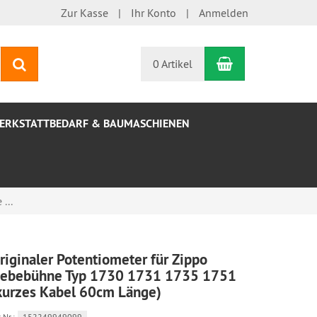
Zur Kasse
Ihr Konto
Anmelden
Warenkorb
Suchen
0 Artikel
ERKSTATTBEDARF & BAUMASCHIENEN
...
riginaler Potentiometer für Zippo
ebebühne Typ 1730 1731 1735 1751
kurzes Kabel 60cm Länge)
.Nr.:
152249949099