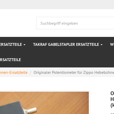
ERSATZTEILE
TAKRAF GABELSTAPLER ERSATZTEILE
W
RSATZTEILE
nen-Ersatzteile
Originaler Potentiometer für Zippo Hebebühne 
O
H
(
Art