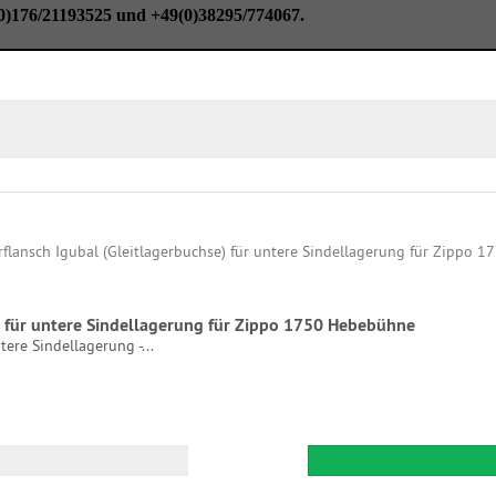
0)176/21193525 und +49(0)38295/774067.
e) für untere Sindellagerung für Zippo 1750 Hebebühne
tere Sindellagerung -...