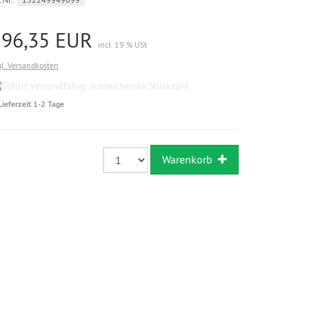
196,35 EUR
incl. 19 % USt
gl. Versandkosten
Sofort
versandfähig,
Lieferzeit 1-2 Tage
ausreichende
Stückzahl
Warenkorb