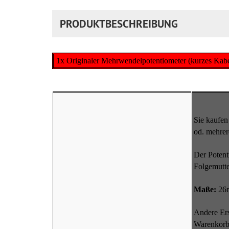
PRODUKTBESCHREIBUNG
1x Originaler Mehrwendelpotentiometer (kurzes Kabe
Sie kaufen
od. mehrer
Der Potent
Folgemutte
Maße:
26
Andere Ers
Warenkorb 