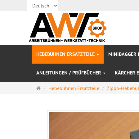
HEBEBÜHNEN ERSATZTEILE
MINIBAGGER 
ANLEITUNGEN / PRÜFBÜCHER
KÄRCHER E
Startseite
Hebebühnen Ersatzteile
Zippo-Hebebüh