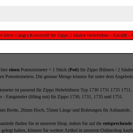
l 60cm Länge) Kunststoff für Zippo 2 Säulen Hebebühne - Autolift - 
 hier
einen
Potenziometer = 1 Stück (
Poti
) für Zippo Bühnen / 2 Säul
en Potentiometern. Die genaue Menge können Sie unter dem Angebotsp
iometer ist passend für Zippo Hebebühnen Typ 1730 1731 1735 1751. 
r - Fangmutter (lifting nut) für Zippo 1730, 1731, 1735 und 1751.
mm Breite, 26mm Hoch, 55mm Länge und Bohrungen für Anbauteile.
atzteile finden Sie in unserem Shop, indem Sie auf die
entsprechende 
gelegt haben, können Sie weitere Artikel in unserem Onlineshop kauf