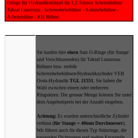
Oringe für Hydraulikstempel für 1,5 Tonnen Scherenbühne
Takraf Lunzenau - Scherenhebebühne - Autohebebühne -
Arbeitsbühne - Kfz Bühne.
Sie kaufen hier
einen
Satz O-Ringe (für Stange
und Verschlussenden) für Takraf Lunzenau
Bühnen bzw. mobile
Scherenhebebühnen/Hydraulikzylinder VEB
Orsta-Hydraulik
TGL 21551
. Sie haben die
Wahl zwischen einem oder mehreren
Ringsätzen. Die genaue Menge können Sie unter
dem Angebotspreis bei der Anzahl eingeben.
Achtung:
Es wurden unterschiedliche Zylinder
verbaut (
für Stange = 40mm Durchmesser
).
Wir führen auch für diesen Typ Stützringe, die
passenden Dichtungen und andere Ersatzteile.