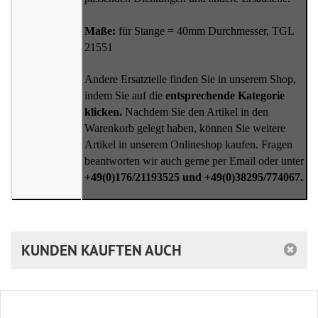
Maße:
für Stange = 40mm Durchmesser, TGL
21551
Andere Ersatzteile finden Sie in unserem Shop,
indem Sie auf die
entsprechende Kategorie
klicken.
Nachdem Sie den Artikel in den
Warenkorb gelegt haben, können Sie weitere
Artikel in unserem Onlineshop kaufen. Fragen
beantworten wir auch gerne per Email oder unter
+49(0)176/21193525 und +49(0)38295/774067.
KUNDEN KAUFTEN AUCH