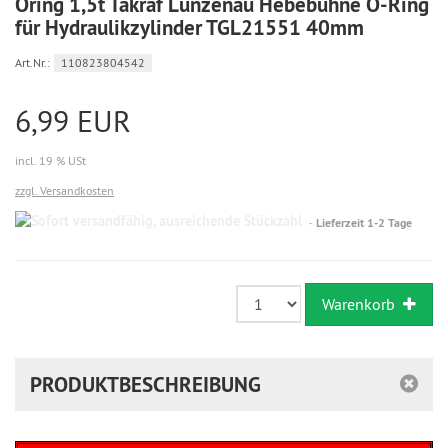
Oring 1,5t Takraf Lunzenau Hebebühne O-Ring
für Hydraulikzylinder TGL21551 40mm
Art.Nr.:
110823804542
6,99 EUR
incl. 19 % USt
zzgl. Versandkosten
Sofort
Lieferzeit 1-2 Tage
versandfähig,
ausreichende
Stückzahl
Warenkorb
PRODUKTBESCHREIBUNG