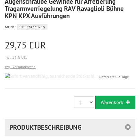
Augenschraube Gewinde für Arretierung
Tragarmverriegelung RAV Ravaglioli Bühne
KPN KPX Ausführungen
Art.Nr.:
110994730719
29,75 EUR
incl. 19 % USt
zzgl. Versandkosten
Sofort
Lieferzeit 1-2 Tage
versandfähig,
ausreichende
Stückzahl
Warenkorb
PRODUKTBESCHREIBUNG