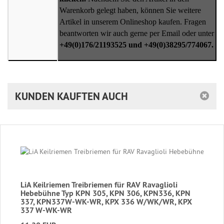
Warenkorb gelegt haben, können Sie weitere
Artikel in unserem Onlineshop kaufen. Fragen
beantworten wir auch gerne per Email oder unter
+49(0)176/21193525 und +49(0)38295/774067.
KUNDEN KAUFTEN AUCH
LiA Keilriemen Treibriemen für RAV Ravaglioli
Hebebühne Typ KPN 305, KPN 306, KPN336, KPN
337, KPN337W-WK-WR, KPX 336 W/WK/WR, KPX
337 W-WK-WR