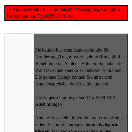
1x Augenschraube für Automatische Verriegelung Ravaglioli
Hebebühne u.a. Typ KPN KPX etc.
Sie kaufen hier
eine
Augenschraube für
Arretierung (Tragarmverriegelung) Ravaglioli
Hebebühnen /2 Säulen - Bühnen. Sie haben die
Wahl zwischen einer oder mehreren Schrauben.
Die genaue Menge können Sie unter dem
Angebotspreis bei der Anzahl eingeben.
Die Augenschraube passend für KPN KPX
Ausführungen
Andere Ersatzteile finden Sie in unserem Shop,
indem Sie auf die
entsprechende Kategorie
klicken.
Nachdem Sie den Artikel in den