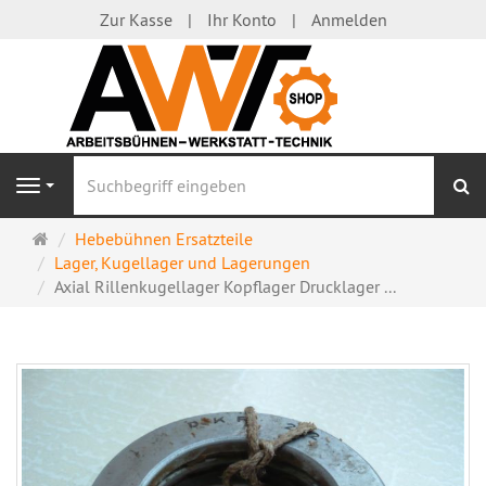
Zur Kasse
Ihr Konto
Anmelden
S
Navigation
Startseite
Hebebühnen Ersatzteile
Lager, Kugellager und Lagerungen
Axial Rillenkugellager Kopflager Drucklager ...