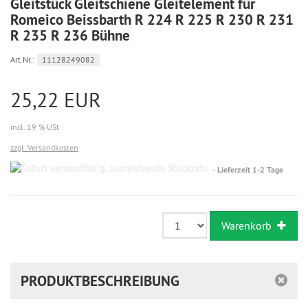
Gleitstück Gleitschiene Gleitelement für
Romeico Beissbarth R 224 R 225 R 230 R 231
R 235 R 236 Bühne
Art.Nr.:
11128249082
25,22 EUR
incl. 19 % USt
zzgl. Versandkosten
Sofort
Lieferzeit 1-2 Tage
versandfähig,
ausreichende
Stückzahl
Warenkorb
PRODUKTBESCHREIBUNG