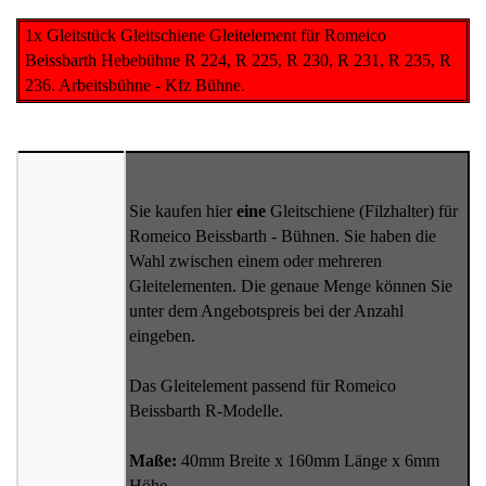
1x Gleitstück Gleitschiene Gleitelement für Romeico
Beissbarth Hebebühne R 224, R 225, R 230, R 231, R 235, R
236. Arbeitsbühne - Kfz Bühne.
Sie kaufen hier
eine
Gleitschiene (Filzhalter) für
Romeico Beissbarth - Bühnen. Sie haben die
Wahl zwischen einem oder mehreren
Gleitelementen. Die genaue Menge können Sie
unter dem Angebotspreis bei der Anzahl
eingeben.
Das Gleitelement passend für Romeico
Beissbarth R-Modelle.
Maße:
40mm Breite x 160mm Länge x 6mm
Höhe.