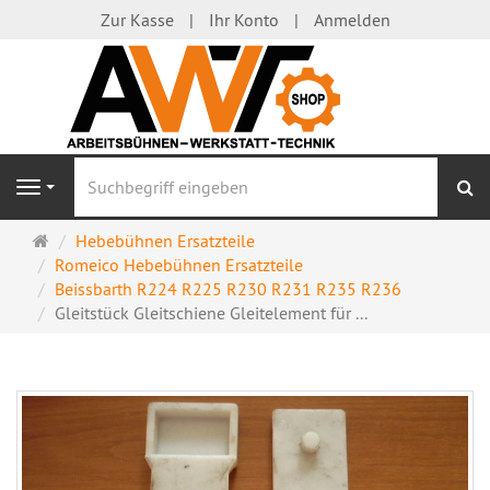
Zur Kasse
Ihr Konto
Anmelden
S
Navigation
Startseite
Hebebühnen Ersatzteile
Romeico Hebebühnen Ersatzteile
Beissbarth R224 R225 R230 R231 R235 R236
Gleitstück Gleitschiene Gleitelement für ...