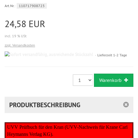
Art.Nr.:
110717908723
24,58 EUR
incl. 19 % USt
zzgl. Versandkosten
Sofort
Lieferzeit 1-2 Tage
versandfähig,
ausreichende
Stückzahl
Warenkorb
PRODUKTBESCHREIBUNG
UVV Prüfbuch für den Kran (UVV-Nachweis für Krane Carl
Heymanns Verlag KG).