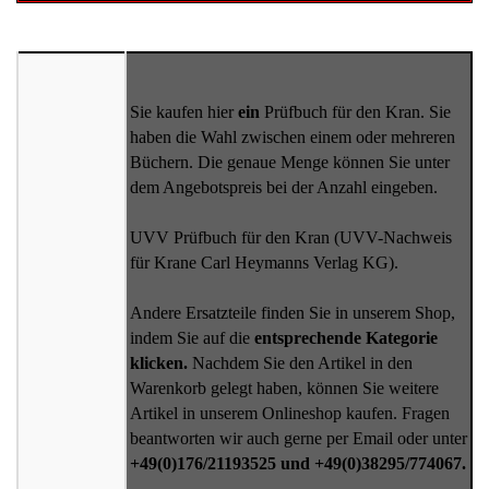
Sie kaufen hier
ein
Prüfbuch für den Kran. Sie
haben die Wahl zwischen einem oder mehreren
Büchern. Die genaue Menge können Sie unter
dem Angebotspreis bei der Anzahl eingeben.
UVV Prüfbuch für den Kran (UVV-Nachweis
für Krane Carl Heymanns Verlag KG).
Andere Ersatzteile finden Sie in unserem Shop,
indem Sie auf die
entsprechende Kategorie
klicken.
Nachdem Sie den Artikel in den
Warenkorb gelegt haben, können Sie weitere
Artikel in unserem Onlineshop kaufen. Fragen
beantworten wir auch gerne per Email oder unter
+49(0)176/21193525 und +49(0)38295/774067.