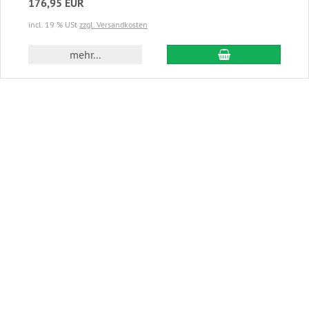
176,95 EUR
incl. 19 % USt
zzgl. Versandkosten
In den Warenkor
mehr...