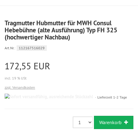
Tragmutter Hubmutter für MWH Consul
Hebebühne (alte Ausführung) Typ FH 325
(hochwertiger Nachbau)
Art.Nr.:
112167516029
172,55 EUR
incl. 19 % USt
zzgl. Versandkosten
Sofort
Lieferzeit 1-2 Tage
versandfähig,
ausreichende
Stückzahl
Warenkorb