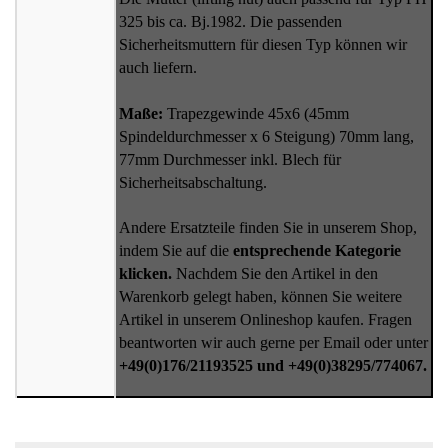
325 bis ca. Bj.1982. Die passenden
Sicherheitsmuttern für diesen Typ können wir
auch liefern.
Maße:
Trapezgewinde 45x6 (45mm
Spindeldurchmesser x 6 Steigung) 70mm lang,
77mm Durchmesser inkl. Blech für
Sicherheitsabschaltung.
Andere Ersatzteile finden Sie in unserem Shop,
indem Sie auf die
entsprechende Kategorie
klicken.
Nachdem Sie den Artikel in den
Warenkorb gelegt haben, können Sie weitere
Artikel in unserem Onlineshop kaufen. Fragen
beantworten wir auch gerne per Email oder unter
+49(0)176/21193525 und +49(0)38295/774067.