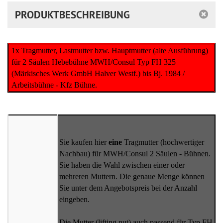
PRODUKTBESCHREIBUNG
1x Tragmutter, Lastmutter bzw. Hauptmutter (alte Ausführung)
für 2 Säulen Hebebühne MWH/Consul Typ FH 325
(Märkisches Werk GmbH Halver Westf.) bis Bj. 1984 /
Arbeitsbühne - Kfz Bühne.
Sie kaufen hier
eine
Tragmutter (hochwertiger
Nachbau) für MWH/Consul 2 Säulen - Bühnen.
Sie haben die Wahl zwischen einer oder
mehreren Muttern. Die genaue Menge können
Sie unter dem Angebotspreis bei der Anzahl
eingeben.
Die Mutter (lifting nut) auch passend für Typ FH